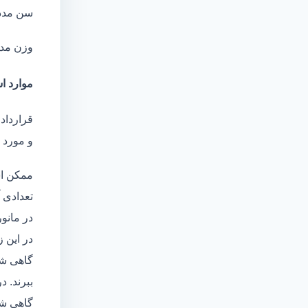
سن مدد
وزن مد
موارد اس
قرارداد
و مورد ا
ممکن اس
تعدادی آ
در مانو
در این 
گاهی شا
ببرند. د
گاهی شخ