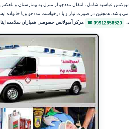
مبولانس عباسیه شامل ، انتقال مددجو از منزل به بیمارستان و بلعکس ،
ی باشد. همچنین در صورت نیاز و یا درخواست مددجو و یا خانواده ایشا
د.
مرکر آمبولانس خصوصی همیاران سلامت ایثار 36146400 شماره پروانه 3-3036
09912656520