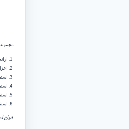
مجموعه 
ارائ
اعزام آمبولانس
استق
استق
استق
استق
انواع آ