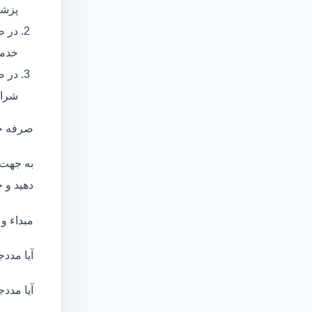
پزشک
در ص
خدما
در ص
شرای
صرفه ج
به جهت 
دهید و ج
مبداء و
آیا مددج
آیا مددج