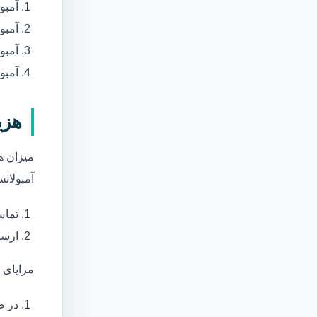
آمبو
آمبو
آمبول
آمبو
هزی
میزان ه
آمبولانس
تماس
ارسا
مزایای 
در ص