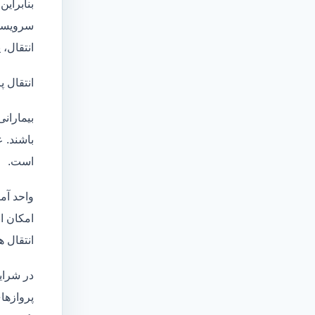
بنابراین
سرویسها
انتقال،
انتقال پ
بیماران
باشند. 
است.
واحد آم
امکان انتقال بی
انتقال ه
در شرای
پروازهای