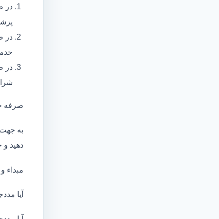
در ص
پزشک
در ص
خدما
در ص
شرای
صرفه ج
به جهت 
دهید و ج
مبداء و
آیا مددج
آیا مددج