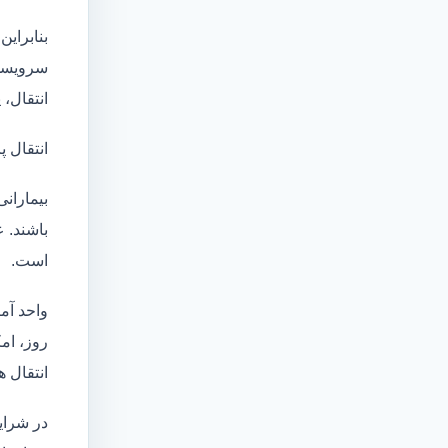
بنابراین
سرویسها
انتقال،
انتقال پ
بیماران
باشند. 
است.
واحد آم
روز، امکان انت
انتقال ه
در شرای