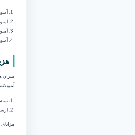
آمبو
آمبو
آمبول
آمبو
هزی
میزان ه
آمبولانس
تماس
ارسا
مزایای 