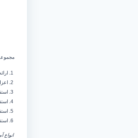
مجموعه 
ارائ
اعزام آمبولانس
استق
استق
استق
استق
انواع آ