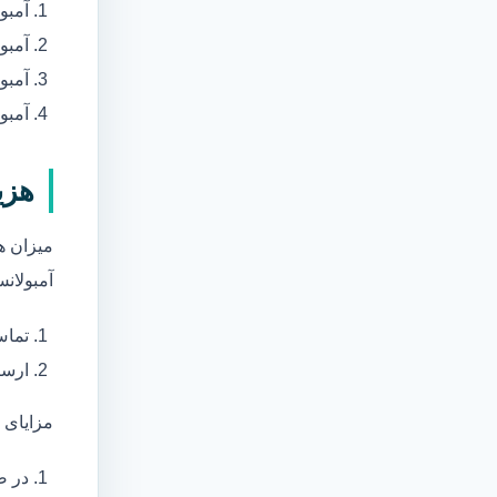
آمبو
آمبو
آمبول
آمبو
هزی
میزان ه
آمبولانس
تماس
ارسا
مزایای 
در ص