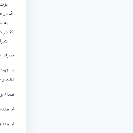
پزشک
در ص
به ش
در ص
شرای
صرفه ج
به جهت 
دهید و ج
مبداء و
آیا مددج
آیا مددج