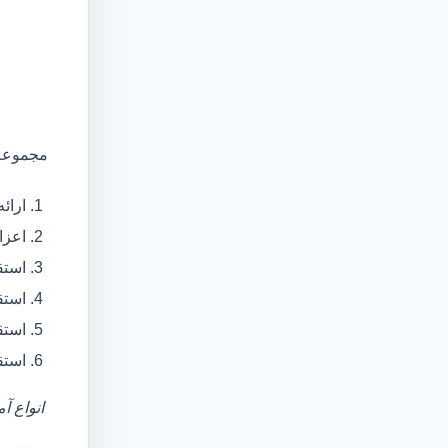
مجموعه 
ارائ
اعزام آمبولانس
استق
استق
استق
استق
انواع آ