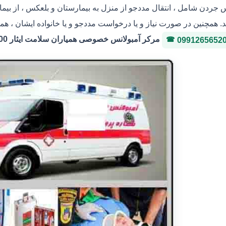
س جردن شامل ، انتقال مددجو از منزل به بیمارستان و بلعکس ، از بیم
. همچنین در صورت نیاز و یا درخواست مددجو و یا خانواده ایشان ، هم
مرکر آمبولانس خصوصی همیاران سلامت ایثار 36146400 شماره پروانه 3-323036
0991265652