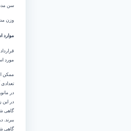
سن مدد
وزن مد
موارد اس
قرارداد
مورد است
ممکن اس
تعدادی آ
در مانو
در این 
گاهی شا
ببرند. د
گاهی شخ