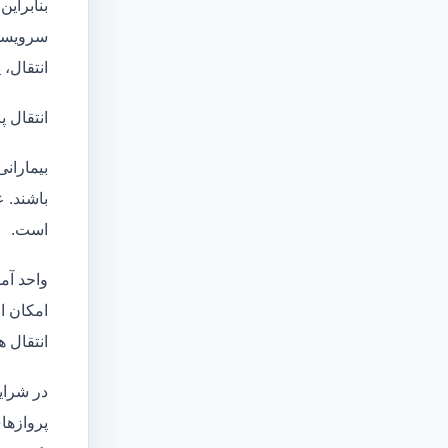
بنابراین
سرویسها
انتقال،
انتقال پ
بیماران
باشند. 
است.
واحد آم
امکان انتقال بی
انتقال ه
در شرای
پروازها