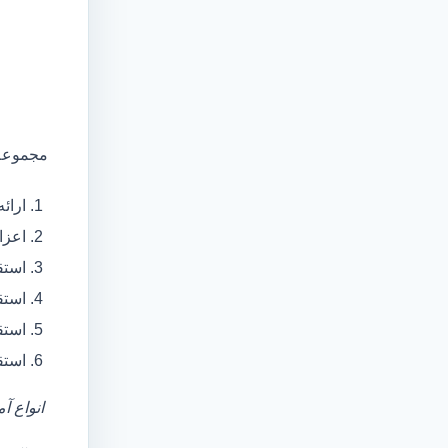
مجموعه 
ارائ
اعزام آمبولانس
استق
استق
استق
استق
انواع آ