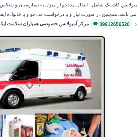
مبولانس کاشانک شامل ، انتقال مددجو از منزل به بیمارستان و بلعکس ،
ی باشد. همچنین در صورت نیاز و یا درخواست مددجو و یا خانواده ایشا
د.
مرکر آمبولانس خصوصی همیاران سلامت ایثار 36146400 شماره پروانه 3-3036
09912656520