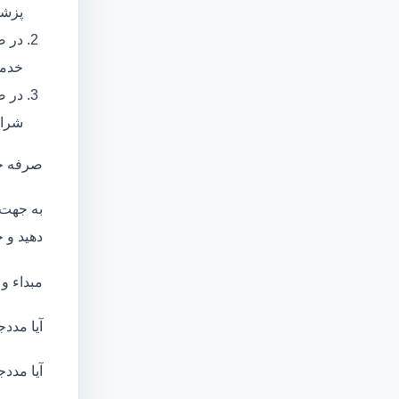
پزشک
در ص
خدما
در ص
شرای
صرفه ج
به جهت 
دهید و ج
مبداء و
آیا مددج
آیا مددج