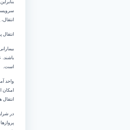
بنابراین
سرویسها
انتقال،
انتقال پ
بیماران
باشند. 
است.
واحد آم
امکان انتقال بی
انتقال ه
در شرای
پروازها