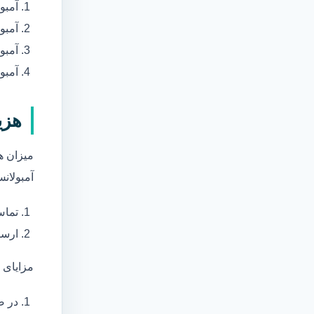
آمبو
آمبو
آمبول
آمبو
هزی
میزان ه
آمبولانس
تماس
ارسا
مزایای 
در ص