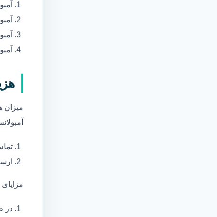
آمبو
آمبو
آمبول
آمبو
هزی
میزان ه
آمبولانس
تماس
ارسا
مزایای 
در ص