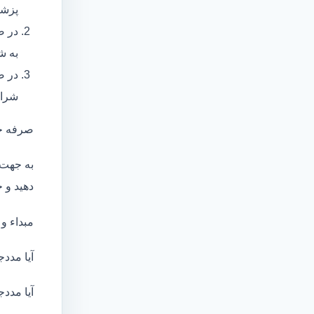
پزشک
در ص
به ش
در ص
شرای
صرفه ج
به جهت 
دهید و ج
مبداء و
آیا مددج
آیا مددج