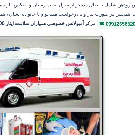
س رودهن شامل ، انتقال مددجو از منزل به بیمارستان و بلعکس ، از بی
. همچنین در صورت نیاز و یا درخواست مددجو و یا خانواده ایشان ، هم
مرکر آمبولانس خصوصی همیاران سلامت ایثار 36146400 شماره پروانه 3-323036
0991265652