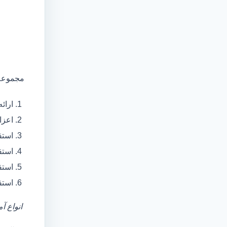
مجموعه 
ارائ
اعزام آمبولانس
استق
استق
استق
استق
انواع آ