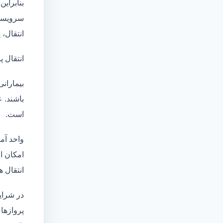
بنابراین
سرویسها
انتقال،
انتقال پ
بیماران
باشند. 
است.
واحد آم
امکان انتقال بی
انتقال ه
در شرای
پروازها