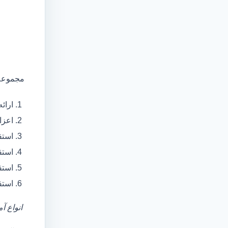
مجموعه 
ارائ
اعزام آمبولانس
استق
استق
استق
استق
انواع آ