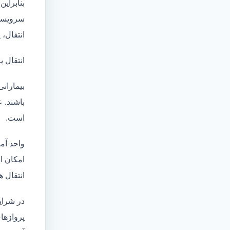
بنابراین
سرویسها
انتقال،
انتقال پ
بیماران
باشند. 
است.
واحد آم
امکان انتقال بی
انتقال ه
در شرای
پروازهای