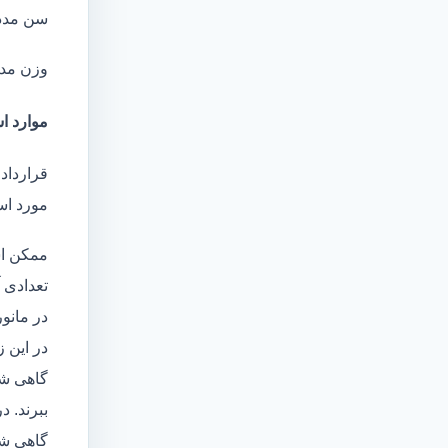
سن مدد
وزن مد
موارد اس
قرارداد 
مورد است
ممکن اس
تعدادی آ
در مانو
در این 
گاهی شا
ببرند. د
گاهی شخ