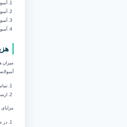
آمبو
آمبو
آمبول
آمبو
هزی
میزان ه
آمبولانس
تماس
ارسا
مزایای 
در ص