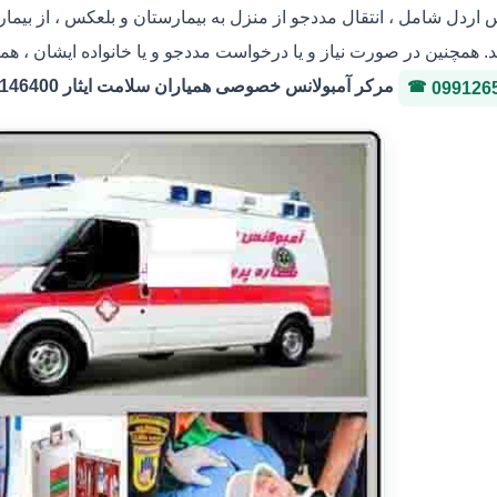
س اردل شامل ، انتقال مددجو از منزل به بیمارستان و بلعکس ، از بیم
. همچنین در صورت نیاز و یا درخواست مددجو و یا خانواده ایشان ، هما
مرکر آمبولانس خصوصی همیاران سلامت ایثار 36146400 شماره پروانه 3-323036
099126