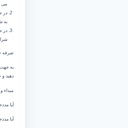
می ب
در ص
به ش
در ص
شرای
صرفه ج
به جهت 
دهید و ج
مبداء و
آیا مددج
آیا مددج