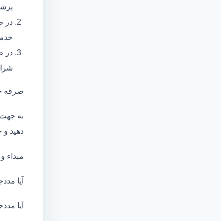
پزشک
در ص
خدما
در ص
شرای
صرفه ج
به جهت 
دهید و ج
مبداء و
آیا مددج
آیا مددج