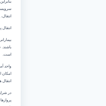
بنابراین
سرویسها
انتقال،
انتقال پ
بیماران
باشند. 
است.
واحد آم
امکان انتقال بی
انتقال ه
در شرای
پروازها