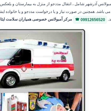
مبولانس آذرشهر شامل ، انتقال مددجو از منزل به بیمارستان و بلعکس ،
ی باشد. همچنین در صورت نیاز و یا درخواست مددجو و یا خانواده ایشا
د.
مرکر آمبولانس خصوصی همیاران سلامت ایثار 36146400 شماره پروانه 3-3036
09912656520