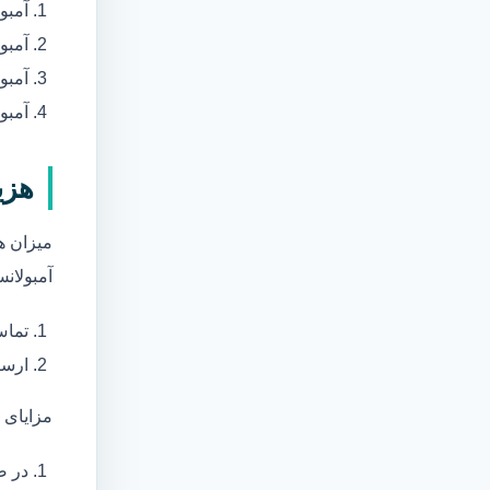
آمبو
آمبو
آمبول
آمبو
هزی
میزان ه
آمبولانس
تماس
ارسا
مزایای 
در ص