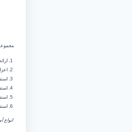
مجموعه 
ارائ
اعزام آمبولانس
استق
استق
استق
استق
انواع آ