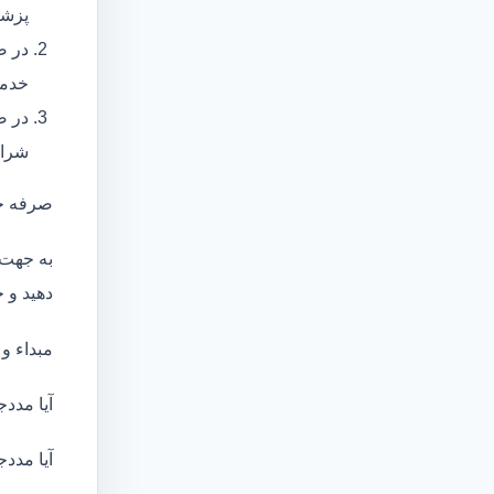
پزشک
در ص
خدما
در ص
شرای
صرفه ج
به جهت 
دهید و ج
مبداء و
آیا مددج
آیا مددج