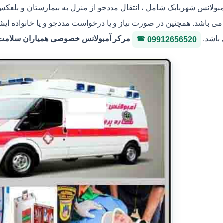
مبولانس شهربابک شامل ، انتقال مددجو از منزل به بیمارستان و بلعکس 
ی باشد. همچنین در صورت نیاز و یا درخواست مددجو و یا خانواده ایشا
 باشد.
مرکر آمبولانس خصوصی همیاران سلامت ایثار 36146400 شماره پروانه
09912656520