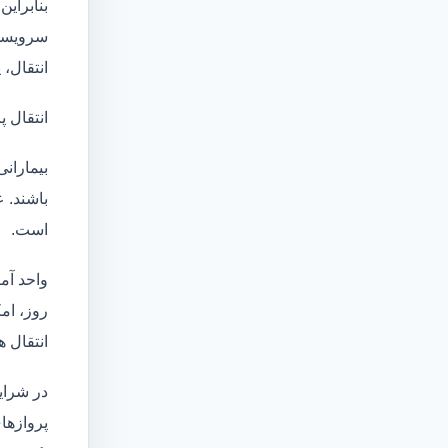
بنابراین
سرویسها
انتقال،
انتقال پ
بیماران
باشند. 
است.
واحد آم
روز، امکان انت
انتقال ه
در شرای
پروازها