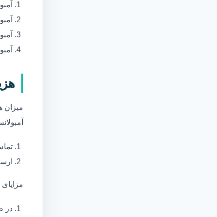
آمبو
آمبو
آمبول
آمبو
هزی
میزان ه
آمبولانس
تماس
ارسا
مزایای 
در ص