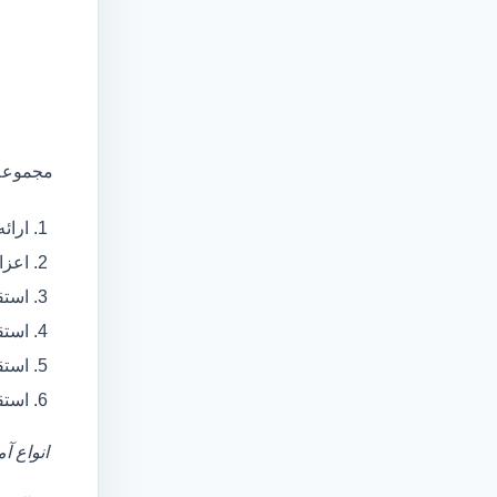
مجموعه 
ارائ
اعزام آمبولانس
استق
استق
استق
استق
انواع آ