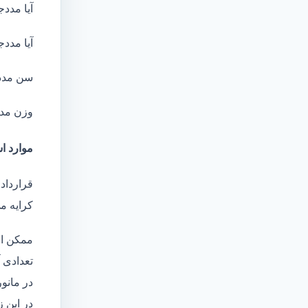
آیا مددج
آیا مددج
سن مدد
وزن مد
موارد اس
قرارداد
کرایه م
ممکن اس
تعدادی آ
در مانو
در این 