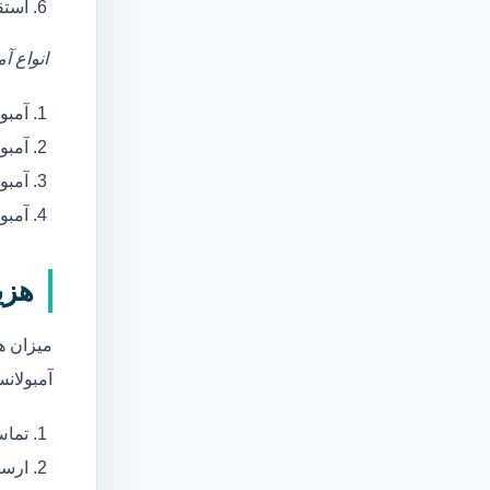
استق
انواع آ
آمبو
آمبو
آمبول
آمبو
هزی
میزان ه
آمبولانس
تماس
ارسا