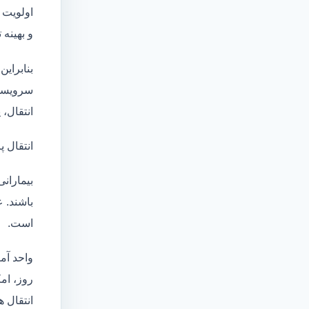
اولویت 
و بهینه
بنابراین
سرویسها
انتقال،
انتقال پ
بیماران
باشند. 
است.
واحد آم
روز، امکان انت
انتقال ه