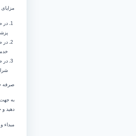
مزایای 
در ص
پزشک
در ص
خدما
در ص
شرای
صرفه ج
به جهت 
دهید و ج
مبداء و