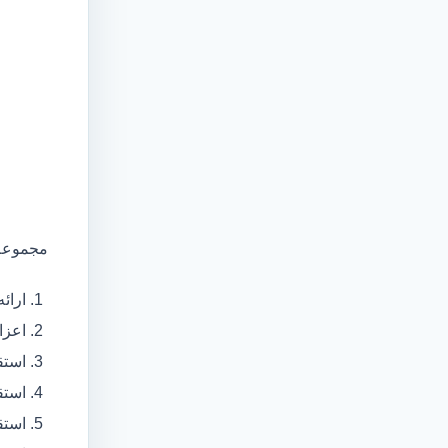
مجموعه 
ارائ
اعزام آمبولانس
استق
استق
استق