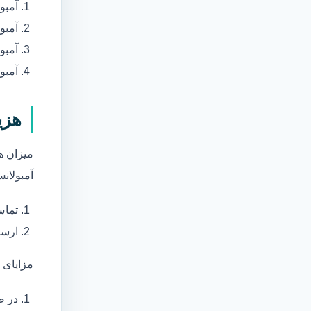
آمبو
آمبو
آمبول
آمبو
هزی
میزان ه
آمبولانس
تماس
ارسا
مزایای 
در ص