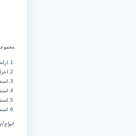
مجموعه 
ارائ
اعزام آمبولانس
استق
استق
استق
استق
انواع آ