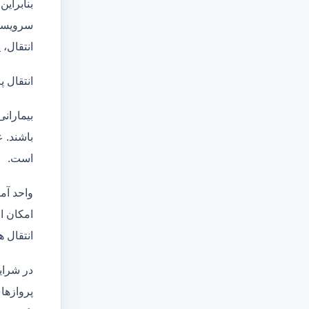
بنابراین
سرویسها
انتقال،
انتقال پ
بیماران
باشند. 
است.
واحد آم
امکان انتقال بی
انتقال ه
در شرای
پروازها