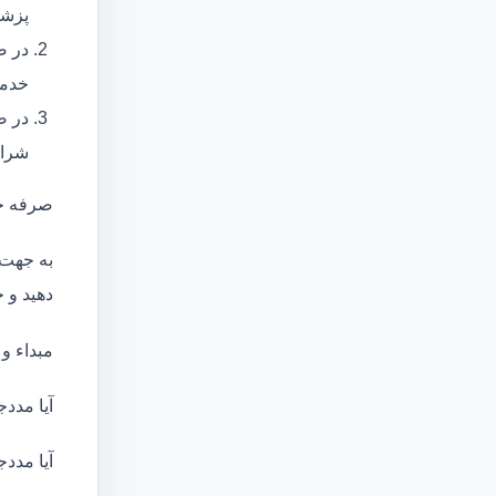
پزشک
در ص
خدما
در ص
شرای
صرفه ج
به جهت 
دهید و ج
مبداء و
آیا مددج
آیا مددج