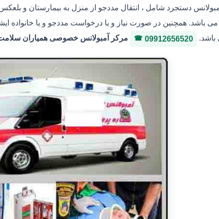
مبولانس دستجرد شامل ، انتقال مددجو از منزل به بیمارستان و بلعکس ،
ی باشد. همچنین در صورت نیاز و یا درخواست مددجو و یا خانواده ایش
 باشد.
مرکر آمبولانس خصوصی همیاران سلامت ایثار 36146400 شماره پروانه
09912656520