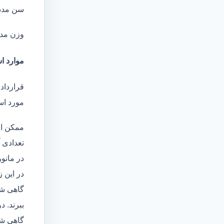
سن مدد
وزن مد
موارد اس
قرارداد 
مورد است
ممکن اس
تعدادی آ
در مانو
در این 
گاهی شا
ببرند. د
گاهی شخ