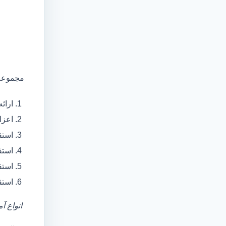
مجموعه 
ارائ
اعزام آمبولانس
استق
استق
استق
استق
انواع آ