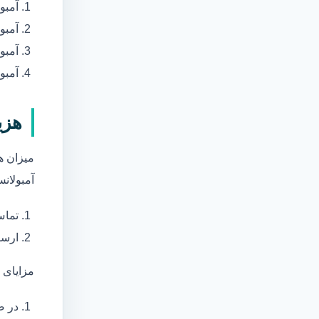
آمبو
آمبو
آمبول
آمبو
هزی
میزان ه
آمبولانس
تماس
ارسا
مزایای 
در ص