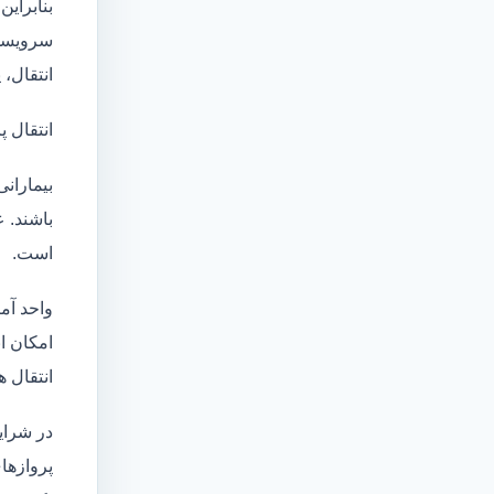
بنابراین
سرویسها
انتقال،
انتقال پ
بیماران
باشند. 
است.
واحد آم
امکان انتقال بی
انتقال ه
در شرای
پروازهای