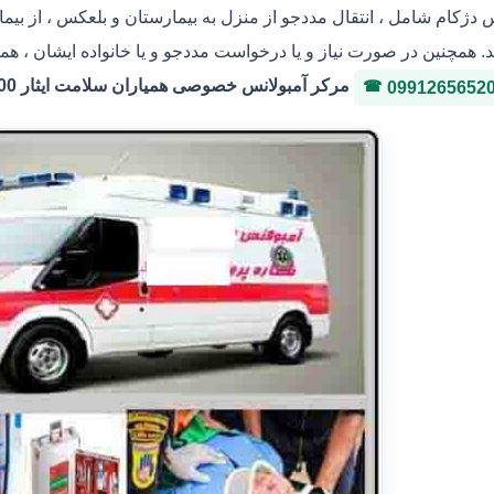
س دژکام شامل ، انتقال مددجو از منزل به بیمارستان و بلعکس ، از بی
. همچنین در صورت نیاز و یا درخواست مددجو و یا خانواده ایشان ، هما
مرکر آمبولانس خصوصی همیاران سلامت ایثار 36146400 شماره پروانه 3-323036
0991265652