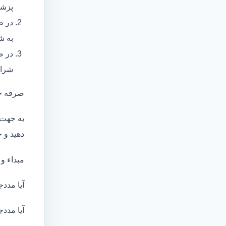
پزشک
در ص
به ش
در ص
شرای
صرفه ج
به جهت 
دهید و ج
مبداء و
آیا مددج
آیا مددج