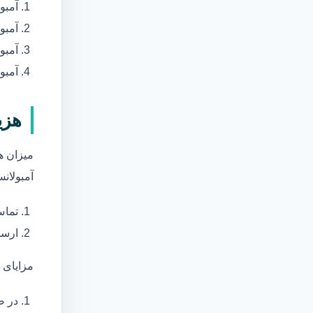
آمبو
آمبو
آمبول
آمبو
هزی
میزان ه
آمبولانس
تماس
ارسا
مزایای 
در ص