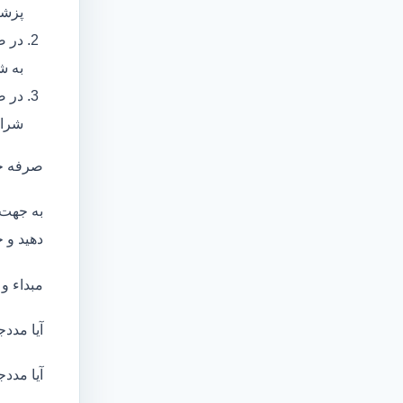
پزشک
در ص
به ش
در ص
شرای
صرفه ج
به جهت 
دهید و ج
مبداء و
آیا مددج
آیا مددج