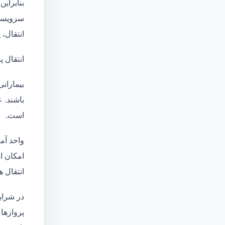
بنابراین
سرویسها
انتقال،
انتقال پ
بیماران
باشند. 
است.
واحد آم
امکان انتقال بی
انتقال ه
در شرای
پروازها