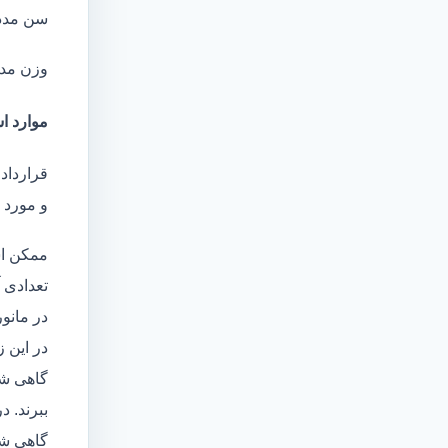
سن مدد
وزن مد
موارد اس
قرارداد
و مورد ا
ممکن اس
تعدادی آ
در مانو
در این 
گاهی شا
ببرند. د
گاهی شخ