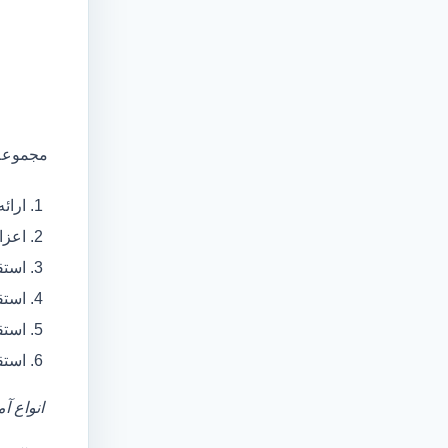
مجموعه 
ارائ
اعزام آمبولانس
استق
استق
استق
استق
انواع آ