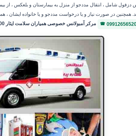
س دزفول شامل ، انتقال مددجو از منزل به بیمارستان و بلعکس ، از بی
. همچنین در صورت نیاز و یا درخواست مددجو و یا خانواده ایشان ، هم
مرکر آمبولانس خصوصی همیاران سلامت ایثار 36146400 شماره پروانه 3-323036
0991265652