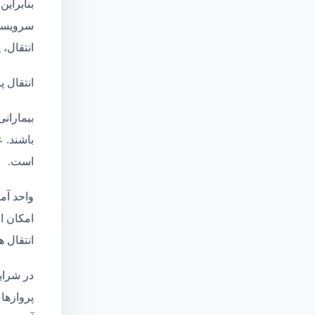
بنابراین
سرویسها
انتقال،
انتقال پ
بیماران
باشند. 
است.
واحد آم
امکان انتقال بی
انتقال ه
در شرای
پروازهای