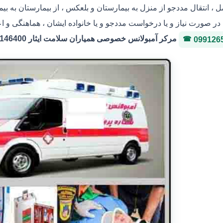
ل ، انتقال مددجو از منزل به بیمارستان و بلعکس ، از بیمارستان به ب
در صورت نیاز و یا درخواست مددجو و یا خانواده ایشان ، هماهنگی و اعز
مرکر آمبولانس خصوصی همیاران سلامت ایثار 36146400 شماره پروانه 3-323036
099126