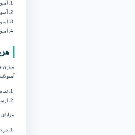
آمبو
آمبو
آمبول
آمبو
هزی
میزان ه
آمبولانس
تماس
ارسا
مزایای 
در ص