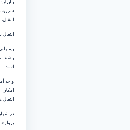
بنابراین
سرویسها
انتقال،
انتقال پ
بیماران
باشند. 
است.
واحد آم
امکان انتقال بی
انتقال ه
در شرای
پروازهای