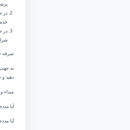
پزشک
در ص
خدما
در ص
شرای
صرفه ج
به جهت 
دهید و ج
مبداء و
آیا مددج
آیا مددج