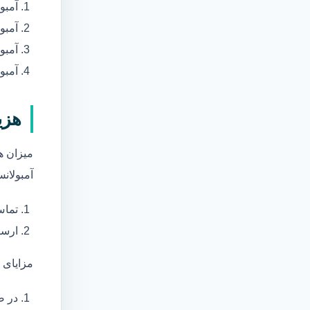
آمبو
آمبو
آمبول
آمبو
هزی
میزان ه
آمبولانس
تماس
ارسا
مزایای 
در ص