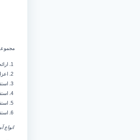
مجموعه 
ارائ
اعزام آمبولانس
استق
استق
استق
استق
انواع آ