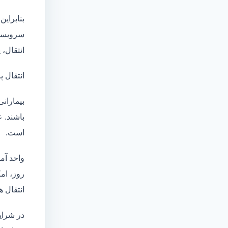
بنابراین
سرویسها
انتقال،
انتقال پ
بیماران
باشند. 
است.
واحد آم
روز، امکان انت
انتقال ه
در شرای