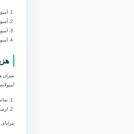
آمبو
آمبو
آمبول
آمبو
هزی
میزان ه
آمبولانس
تماس
ارسا
مزایای 