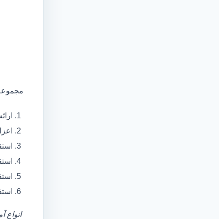
مجموعه 
ارائ
اعزام آمبولانس
استق
استق
استق
استق
انواع آ