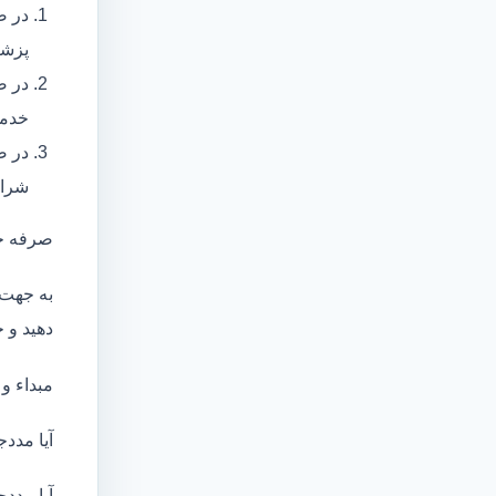
در ص
پزشک
در ص
خدما
در ص
شرای
صرفه ج
به جهت 
دهید و ج
مبداء و
آیا مددج
آیا مددج