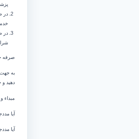
پزشک
در ص
خدما
در ص
شرای
صرفه ج
به جهت 
دهید و ج
مبداء و
آیا مددج
آیا مددج