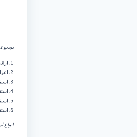
مجموعه 
ارائ
اعزام آمبولانس
استق
استق
استق
استق
انواع آ