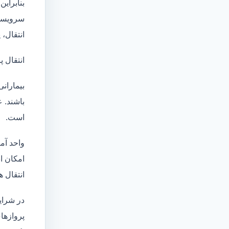
بنابراین
سرویسها
انتقال،
انتقال پ
بیماران
باشند. 
است.
واحد آم
امکان انتقال بی
انتقال ه
در شرای
پروازهای