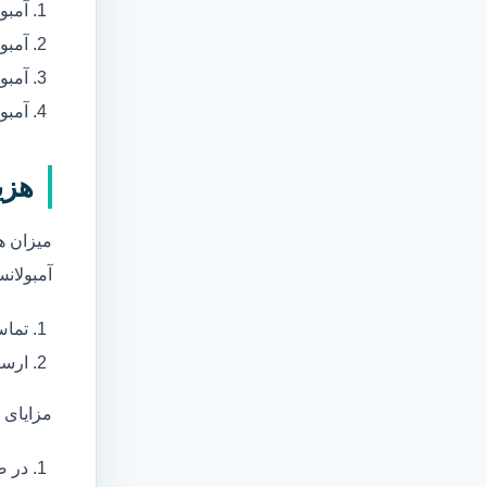
آمبو
آمبو
آمبول
آمبو
هزی
میزان ه
آمبولانس
تماس
ارسا
مزایای 
در ص