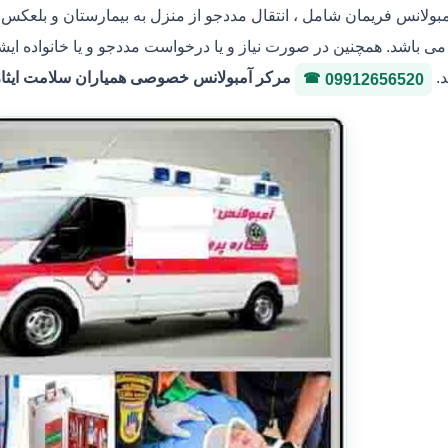
مبولانس فریمان شامل ، انتقال مددجو از منزل به بیمارستان و بلعکس ،
ی باشد. همچنین در صورت نیاز و یا درخواست مددجو و یا خانواده ایشا
د.
مرکر آمبولانس خصوصی همیاران سلامت ایثار 36146400 شماره پروانه 3-3036
09912656520