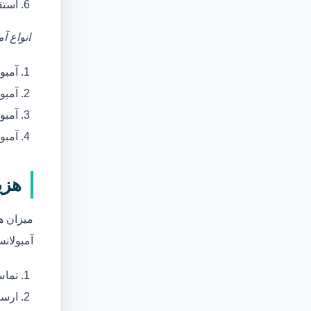
استق
انواع آ
آمبو
آمبو
آمبول
آمبو
هزی
میزان ه
آمبولانس
تماس
ارسا