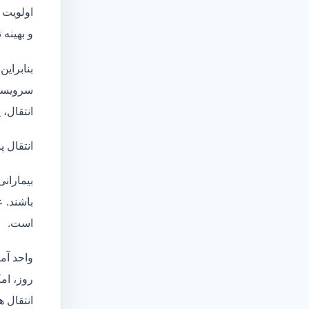
اولویت 
و بهینه
بنابراین
سرویسها
انتقال،
انتقال پ
بیماران
باشند. 
است.
واحد آم
روز، امکان انت
انتقال ه