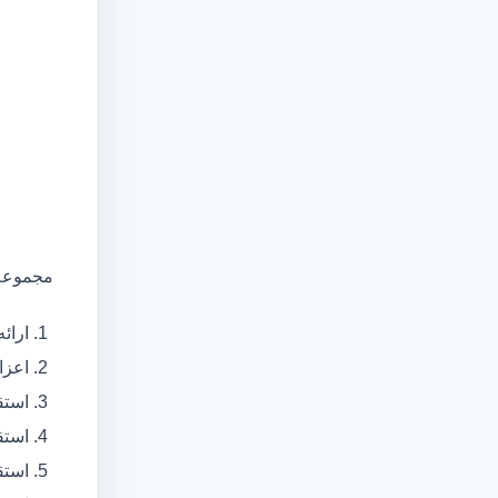
مجموعه 
ارائ
اعزام آمبولانس
استق
استق
استق