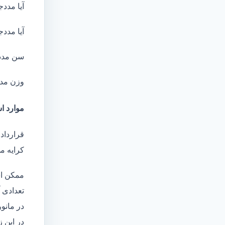
آیا مددج
آیا مددج
سن مدد
وزن مد
موارد اس
قرارداد 
کرایه م
ممکن اس
تعدادی آ
در مانو
در این 