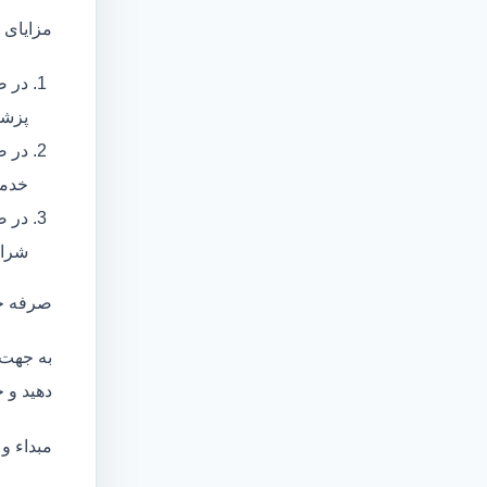
مزایای 
در ص
پزشک
در ص
خدما
در ص
شرای
صرفه ج
به جهت 
دهید و ج
مبداء و