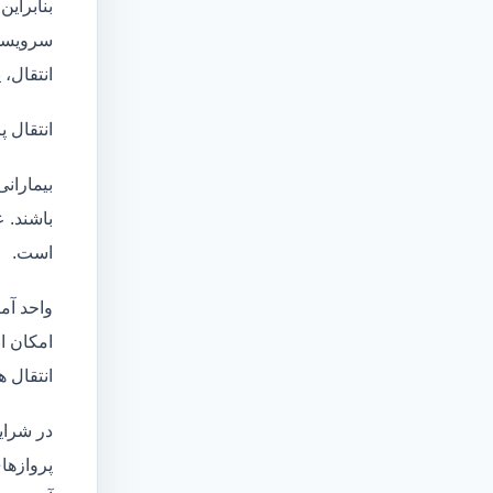
بنابراین
سرویسها
انتقال،
انتقال پ
بیماران
باشند. 
است.
واحد آم
امکان انتقال بی
انتقال ه
در شرای
پروازهای