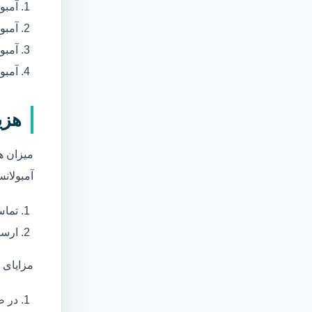
آمبو
آمبو
آمبول
آمبو
هزی
میزان ه
آمبولانس
تماس
ارسا
مزایای 
در ص