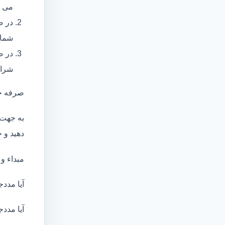
می ب
در ص
شما 
در ص
شرای
صرفه ج
به جهت 
دهید و ج
مبداء و
آیا مددج
آیا مددج