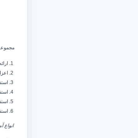
مجموعه 
ارائ
اعزام آمبولانس
استق
استق
استق
استق
انواع آ