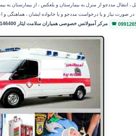
ل ، انتقال مددجو از منزل به بیمارستان و بلعکس ، از بیمارستان به ب
در صورت نیاز و یا درخواست مددجو و یا خانواده ایشان ، هماهنگی و اعز
مرکر آمبولانس خصوصی همیاران سلامت ایثار 36146400 شماره پروانه 3-323036
099126