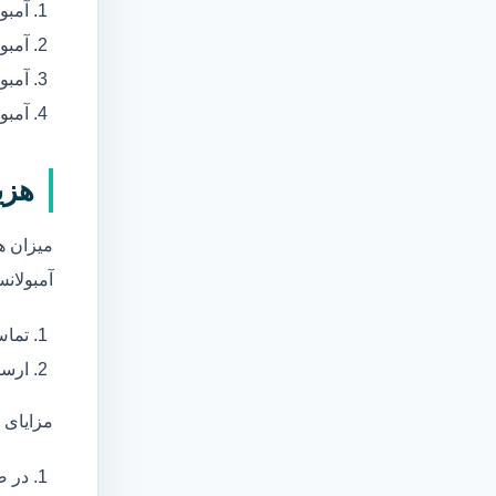
آمبو
آمبو
آمبول
آمبو
هزی
میزان ه
آمبولانس
تماس
ارسا
مزایای 
در ص