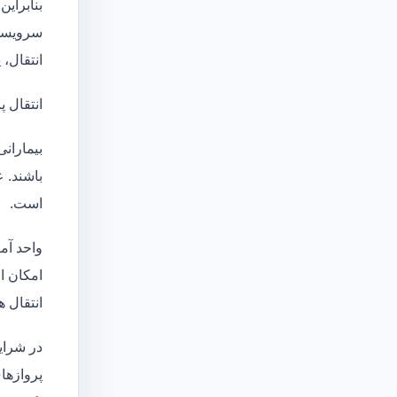
بنابراین
سرویسها
انتقال،
انتقال پ
بیماران
باشند. 
است.
واحد آم
امکان انتقال بی
انتقال ه
در شرای
پروازها