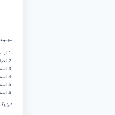
مجموعه 
ارائ
اعزام آمبولانس
استق
استق
استق
استق
انواع آ