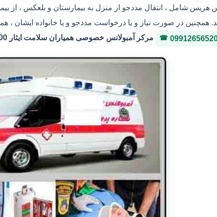
س هریس شامل ، انتقال مددجو از منزل به بیمارستان و بلعکس ، از بیم
. همچنین در صورت نیاز و یا درخواست مددجو و یا خانواده ایشان ، هم
مرکر آمبولانس خصوصی همیاران سلامت ایثار 36146400 شماره پروانه 3-323036
0991265652