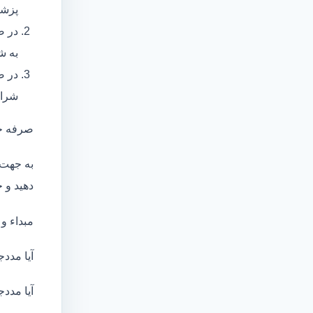
پزشک
در ص
به ش
در ص
شرای
صرفه ج
به جهت 
دهید و ج
مبداء و
آیا مددج
آیا مددج