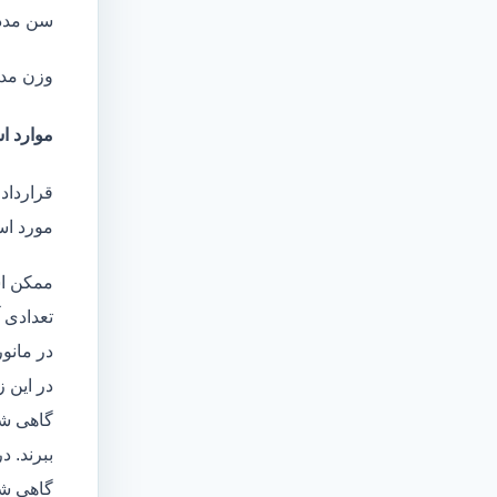
سن مدد
وزن مد
موارد اس
قرارداد
مورد است
ممکن اس
تعدادی آ
در مانو
در این 
گاهی شا
ببرند. د
گاهی شخ