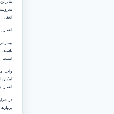
بنابراین
سرویسها
انتقال،
انتقال پ
بیماران
باشند. 
است.
واحد آم
امکان انتقال بی
انتقال ه
در شرای
پروازها