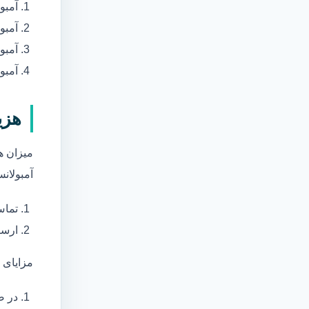
آمبو
آمبو
آمبول
آمبو
هزی
میزان ه
آمبولانس
تماس
ارسا
مزایای 
در ص