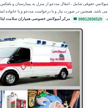
مبولانس حقوقی شامل ، انتقال مددجو از منزل به بیمارستان و بلعکس ،
ی باشد. همچنین در صورت نیاز و یا درخواست مددجو و یا خانواده ایشا
د.
مرکر آمبولانس خصوصی همیاران سلامت ایثار 36146400 شماره پروانه 3-3036
09912656520