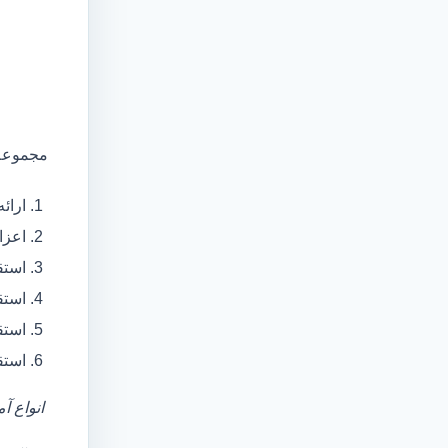
مجموعه 
ارائ
اعزام آمبولانس
استق
استق
استق
استق
انواع آ