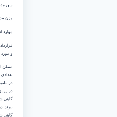
سن مدد
وزن مد
موارد اس
قرارداد
و مورد ا
ممکن اس
تعدادی آ
در مانو
در این 
گاهی شا
ببرند. د
گاهی شخ