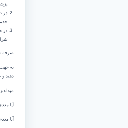
پزشک
در ص
خدما
در ص
شرای
صرفه ج
به جهت 
دهید و ج
مبداء و
آیا مددج
آیا مددج