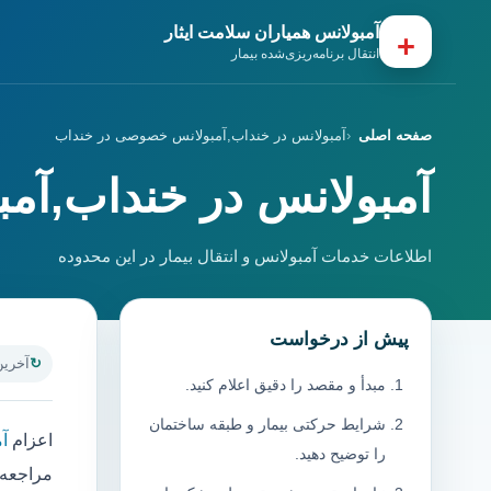
آمبولانس همیاران سلامت ایثار
+
انتقال برنامه‌ریزی‌شده بیمار
صفحه اصلی
آمبولانس در خنداب,آمبولانس خصوصی در خنداب
آمبولانس در خنداب,آ
اطلاعات خدمات آمبولانس و انتقال بیمار در این محدوده
پیش از درخواست
آخرین به
مبدأ و مقصد را دقیق اعلام کنید.
شرایط حرکتی بیمار و طبقه ساختمان
اعزام
آ
را توضیح دهید.
مراجعه 