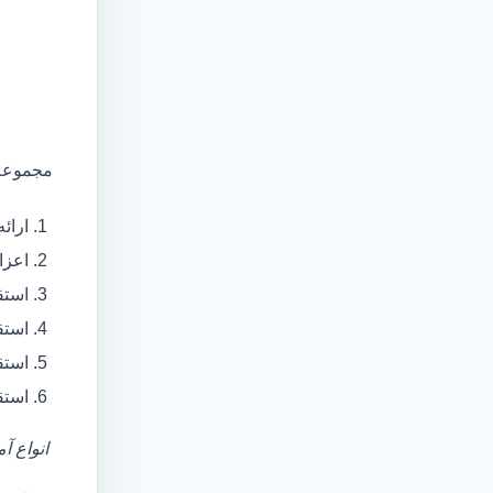
مجموعه 
ارائ
اعزام آمبولانس
استق
استق
استق
استق
انواع آ