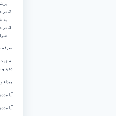
پزشک
در ص
به ش
در ص
شرای
صرفه ج
به جهت 
دهید و ج
مبداء و
آیا مددج
آیا مددج