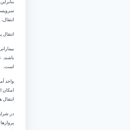
بنابراین
سرویسها
انتقال،
انتقال پ
بیماران
باشند. 
است.
واحد آم
امکان انتقال بی
انتقال ه
در شرای
پروازها