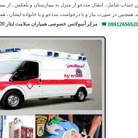
س خنداب شامل ، انتقال مددجو از منزل به بیمارستان و بلعکس ، از بی
. همچنین در صورت نیاز و یا درخواست مددجو و یا خانواده ایشان ، هم
مرکر آمبولانس خصوصی همیاران سلامت ایثار 36146400 شماره پروانه 3-323036
0991265652