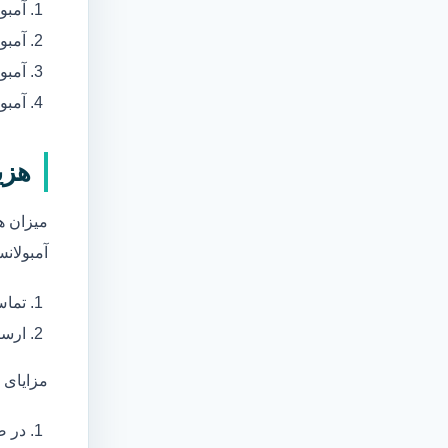
آمبو
آمبو
آمبول
آمبو
هزی
میزان ه
آمبولانس
تماس
ارسا
مزایای 
در ص