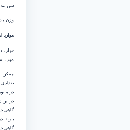
سن مدد
وزن مد
موارد اس
قرارداد
مورد است
ممکن اس
تعدادی آ
در مانو
در این 
گاهی شا
ببرند. د
گاهی شخ