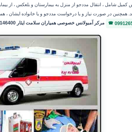
س کمیل شامل ، انتقال مددجو از منزل به بیمارستان و بلعکس ، از بیم
. همچنین در صورت نیاز و یا درخواست مددجو و یا خانواده ایشان ، هما
مرکر آمبولانس خصوصی همیاران سلامت ایثار 36146400 شماره پروانه 3-323036
099126