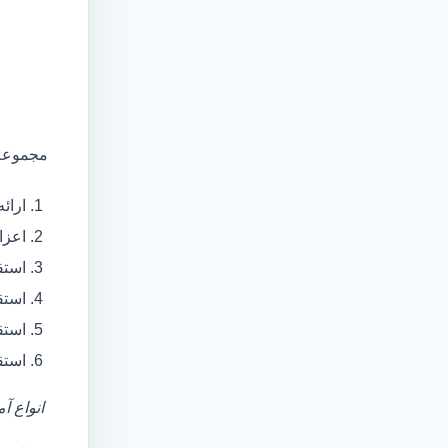
مجموعه 
ارائ
اعزام آمبولانس
استق
استق
استق
استق
انواع آ