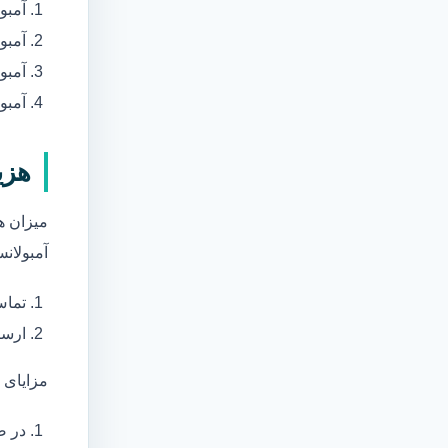
آمبو
آمبو
آمبول
آمبو
هزی
میزان ه
آمبولانس
تماس
ارسا
مزایای 
در ص