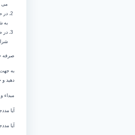
می ب
در ص
به ش
در ص
شرای
صرفه ج
به جهت 
دهید و ج
مبداء و
آیا مددج
آیا مددج