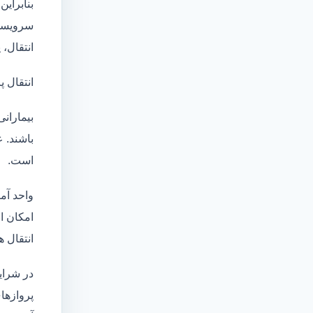
بنابراین
سرویسها
انتقال،
انتقال پ
بیماران
باشند. 
است.
واحد آم
امکان انتقال بی
انتقال ه
در شرای
پروازها