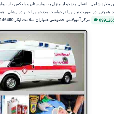
س ملارد شامل ، انتقال مددجو از منزل به بیمارستان و بلعکس ، از بیم
. همچنین در صورت نیاز و یا درخواست مددجو و یا خانواده ایشان ، هما
مرکر آمبولانس خصوصی همیاران سلامت ایثار 36146400 شماره پروانه 3-323036
099126