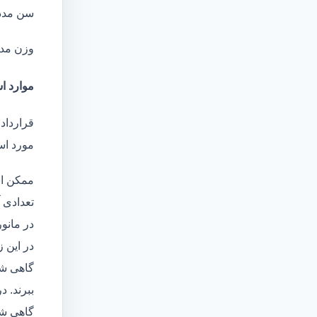
سن مدد
وزن مد
موارد اس
قرارداد 
مورد است
ممکن اس
تعدادی آ
در مانو
در این 
گاهی شا
ببرند. د
گاهی شخ