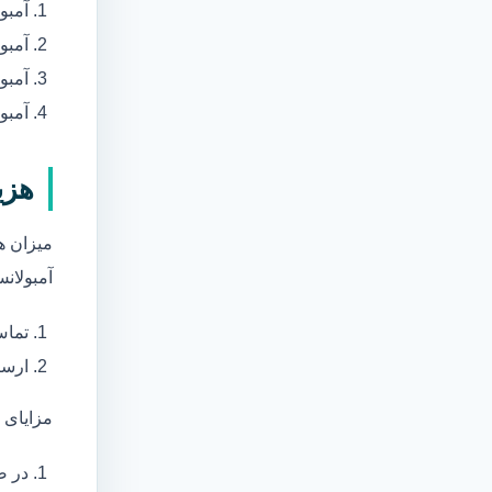
آمبو
آمبو
آمبول
آمبو
هزی
میزان ه
آمبولانس
تماس
ارسا
مزایای 
در ص