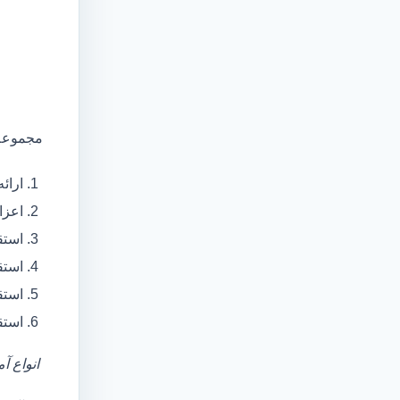
مجموعه 
ارائ
اعزام آمبولانس
استق
استق
استق
استق
انواع آ