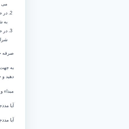
می ب
در ص
به ش
در ص
شرای
صرفه ج
به جهت 
دهید و ج
مبداء و
آیا مددج
آیا مددج