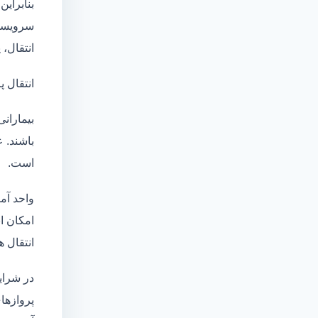
بنابراین
سرویسها
انتقال،
انتقال پ
بیماران
باشند. 
است.
واحد آم
امکان انتقال بی
انتقال ه
در شرای
پروازهای