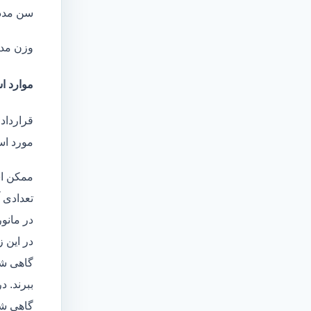
سن مدد
وزن مد
موارد اس
قرارداد 
مورد است
ممکن اس
تعدادی آ
در مانو
در این 
گاهی شا
ببرند. د
گاهی شخ