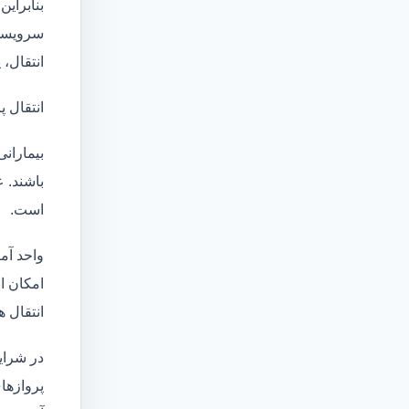
بنابراین
سرویسها
انتقال،
انتقال پ
بیماران
باشند. 
است.
واحد آم
امکان انتقال بی
انتقال ه
در شرای
پروازهای