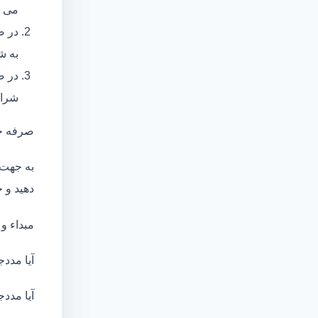
می ب
در ص
به ش
در ص
شرای
صرفه ج
به جهت 
دهید و ج
مبداء و
آیا مددج
آیا مددج