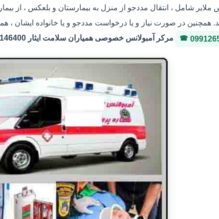
س ملایر شامل ، انتقال مددجو از منزل به بیمارستان و بلعکس ، از بیم
. همچنین در صورت نیاز و یا درخواست مددجو و یا خانواده ایشان ، هماه
مرکر آمبولانس خصوصی همیاران سلامت ایثار 36146400 شماره پروانه 3-323036
099126