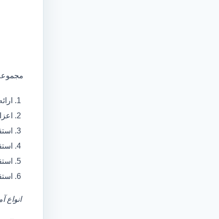
مجموعه 
ارائ
اعزام آمبولانس
استق
استق
استق
استق
انواع آ