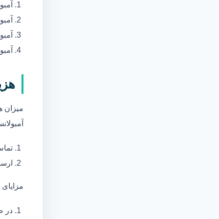
آمبو
آمبو
آمبول
آمبو
هزی
میزان ه
آمبولانس
تماس
ارسا
مزایای 
در ص