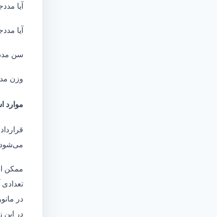
آیا مددج
آیا مددج
سن مدد
وزن مد
موارد اس
قرارداد 
می‌شود 
ممکن اس
تعدادی آ
در مانو
در این 