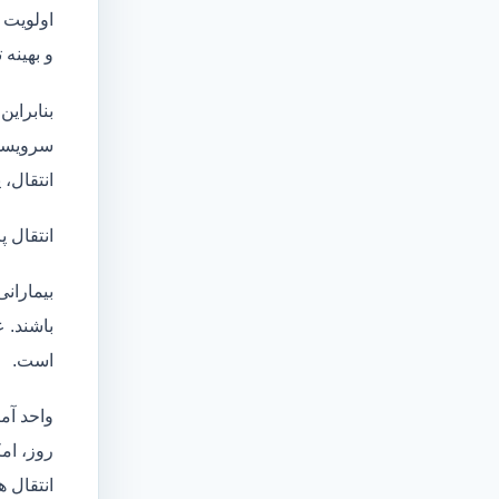
اولویت 
و بهینه
بنابراین
سرویسها
انتقال،
انتقال پ
بیماران
باشند. 
است.
واحد آم
روز، امکان انت
انتقال ه