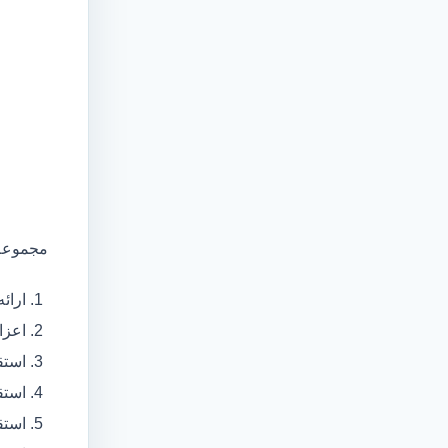
مجموعه 
ارائ
اعزام آمبولانس
استق
استق
استق