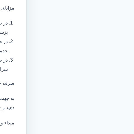
مزایای 
در ص
پزشک
در ص
خدما
در ص
شرای
صرفه ج
به جهت 
دهید و ج
مبداء و