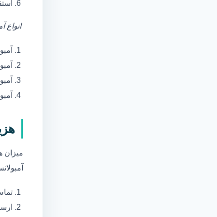
استق
انواع آ
آمبو
آمبو
آمبول
آمبو
هزی
میزان ه
آمبولانس
تماس
ارسا