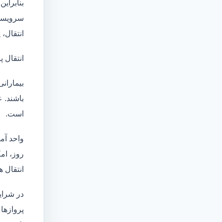
بنابراین
سرویسها
انتقال،
انتقال پ
بیماران
باشند. 
است.
واحد آم
روز، امکان انت
انتقال ه
در شرای
پروازهای