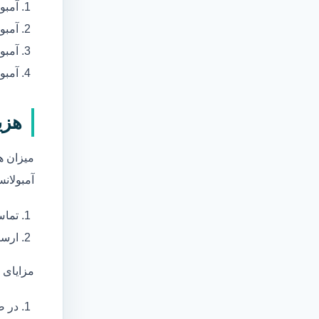
آمبو
آمبو
آمبول
آمبو
هزی
میزان ه
آمبولانس
تماس
ارسا
مزایای 
در ص