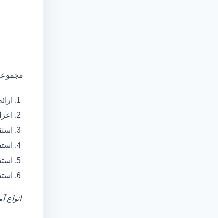
مجموعه 
ارائ
اعزام آمبولانس
استق
استق
استق
استق
انواع آ