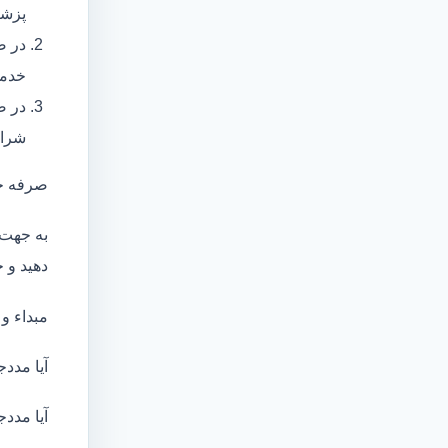
پزشک
در ص
خدما
در ص
شرای
صرفه ج
به جهت 
دهید و ج
مبداء و
آیا مددج
آیا مددج