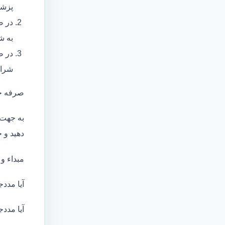
پزشک
در ص
به ش
در ص
شرای
صرفه ج
به جهت 
دهید و ج
مبداء و
آیا مددج
آیا مددج