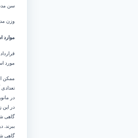
سن مدد
وزن مد
موارد اس
قرارداد 
مورد است
ممکن اس
تعدادی آ
در مانو
در این 
گاهی شا
ببرند. د
گاهی شخ