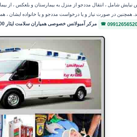
س نیایش شامل ، انتقال مددجو از منزل به بیمارستان و بلعکس ، از بی
. همچنین در صورت نیاز و یا درخواست مددجو و یا خانواده ایشان ، هما
مرکر آمبولانس خصوصی همیاران سلامت ایثار 36146400 شماره پروانه 3-323036
0991265652