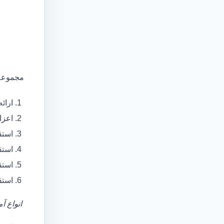
مجموعه 
ارائ
اعزام آمبولانس
استق
استق
استق
استق
انواع آ