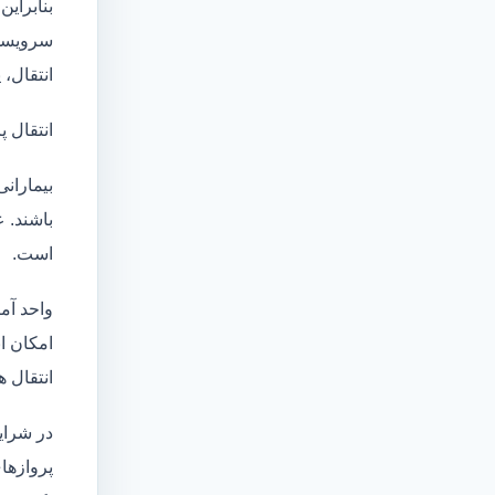
بنابراین
سرویسها
انتقال،
انتقال پ
بیماران
باشند. 
است.
واحد آم
امکان انتقال بی
انتقال ه
در شرای
پروازهای