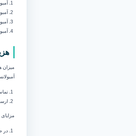
آمبو
آمبو
آمبول
آمبو
هزی
میزان ه
آمبولانس
تماس
ارسا
مزایای 
در ص