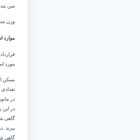
سن مدد
وزن مد
موارد اس
قرارداد 
مورد است
ممکن اس
تعدادی آ
در مانو
در این 
گاهی شا
ببرند. د
گاهی شخ