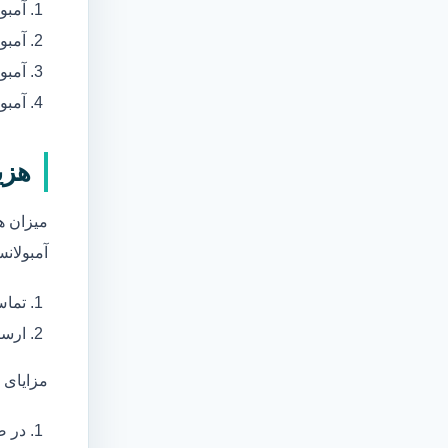
آمبو
آمبو
آمبول
آمبو
هزی
میزان ه
آمبولانس
تماس
ارسا
مزایای 
در ص