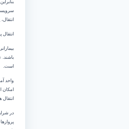
بنابراین
سرویسها
انتقال،
انتقال پ
بیماران
باشند. 
است.
واحد آم
امکان انتقال بی
انتقال ه
در شرای
پروازهای