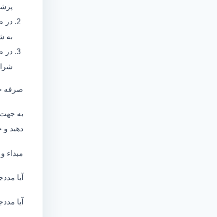
پزشک
در ص
به ش
در ص
شرای
صرفه ج
به جهت 
دهید و ج
مبداء و
آیا مددج
آیا مددج