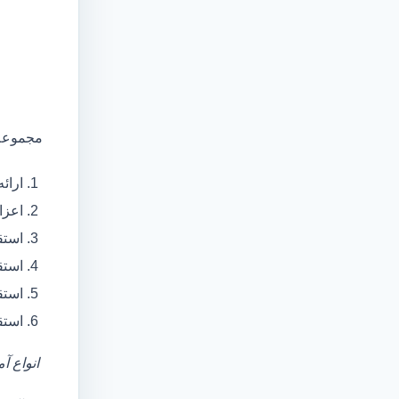
مجموعه 
ارائ
اعزام آمبولانس
استق
استق
استق
استق
انواع آ