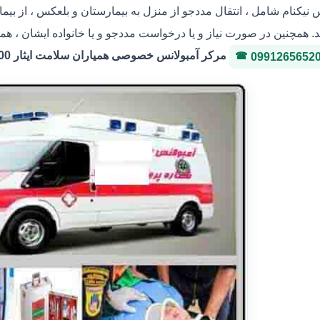
س نیکنام شامل ، انتقال مددجو از منزل به بیمارستان و بلعکس ، از بی
. همچنین در صورت نیاز و یا درخواست مددجو و یا خانواده ایشان ، هما
مرکر آمبولانس خصوصی همیاران سلامت ایثار 36146400 شماره پروانه 3-323036
0991265652