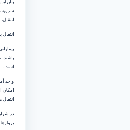
بنابراین
سرویسها
انتقال،
انتقال پ
بیماران
باشند. 
است.
واحد آم
امکان انتقال بی
انتقال ه
در شرای
پروازها