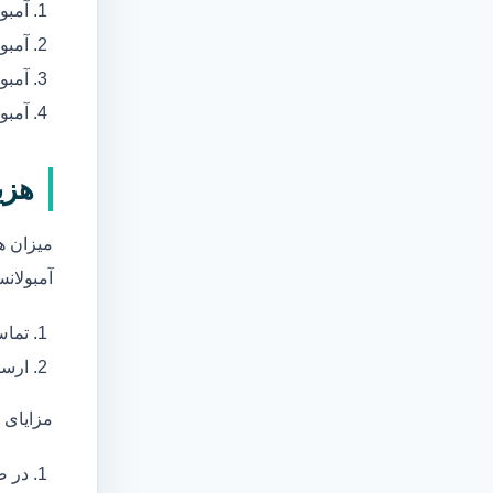
آمبو
آمبو
آمبول
آمبو
هزی
میزان ه
آمبولانس
تماس
ارسا
مزایای 
در ص