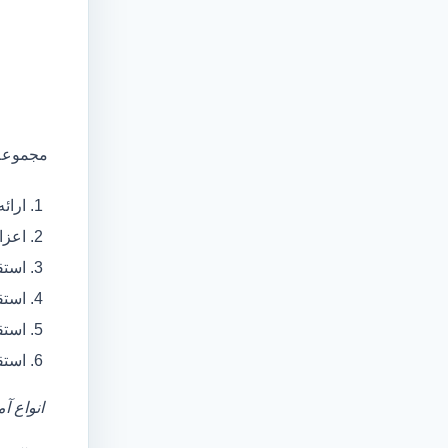
مجموعه 
ارائ
اعزام آمبولانس
استق
استق
استق
استق
انواع آ