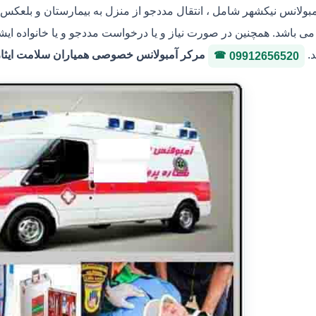
مبولانس نیکشهر شامل ، انتقال مددجو از منزل به بیمارستان و بلعکس ،
ی باشد. همچنین در صورت نیاز و یا درخواست مددجو و یا خانواده ایشا
د.
مرکر آمبولانس خصوصی همیاران سلامت ایثار 36146400 شماره پروانه 3-3036
09912656520