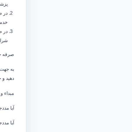
پزشک
در ص
خدما
در ص
شرای
صرفه ج
به جهت 
دهید و ج
مبداء و
آیا مددج
آیا مددج