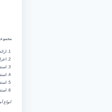
مجموعه 
ارائ
اعزام آمبولانس
استق
استق
استق
استق
انواع آ