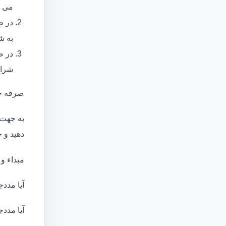
می ب
در ص
به ش
در ص
شرای
صرفه ج
به جهت 
دهید و ج
مبداء و
آیا مددج
آیا مددج