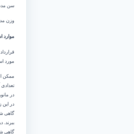
سن مدد
وزن مد
موارد اس
قرارداد 
مورد است
ممکن اس
تعدادی آ
در مانو
در این 
گاهی شا
ببرند. د
گاهی شخ