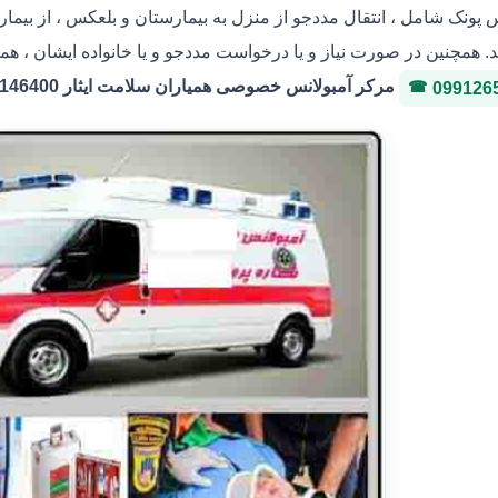
س پونک شامل ، انتقال مددجو از منزل به بیمارستان و بلعکس ، از بیما
. همچنین در صورت نیاز و یا درخواست مددجو و یا خانواده ایشان ، هما
مرکر آمبولانس خصوصی همیاران سلامت ایثار 36146400 شماره پروانه 3-323036
099126