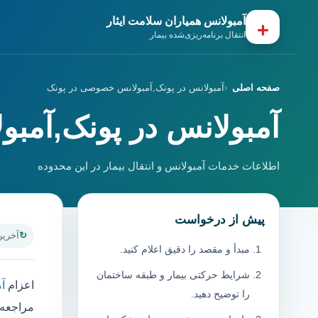
آمبولانس همیاران سلامت ایثار
+
انتقال برنامه‌ریزی‌شده بیمار
صفحه اصلی
آمبولانس در پونک,آمبولانس خصوصی در پونک
آمبولانس در پونک,آمب
اطلاعات خدمات آمبولانس و انتقال بیمار در این محدوده
پیش از درخواست
آخرین به
مبدأ و مقصد را دقیق اعلام کنید.
شرایط حرکتی بیمار و طبقه ساختمان
اعزام
آ
را توضیح دهید.
مراجعه 