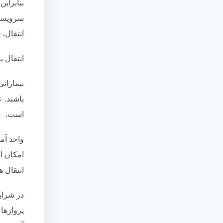
بنابراین
سرویسها
انتقال،
انتقال پ
بیماران
باشند. 
است.
واحد آم
امکان انتقال بی
انتقال ه
در شرای
پروازهای