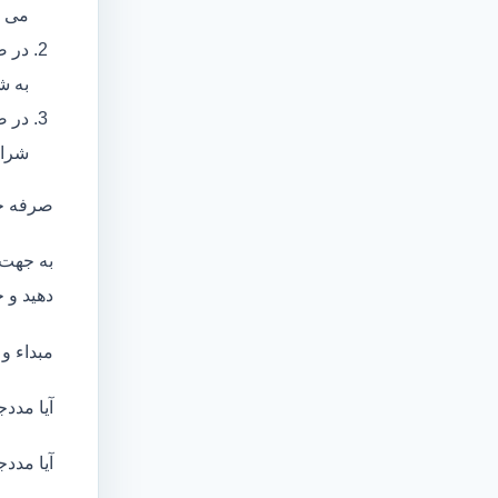
می ب
در ص
به ش
در ص
شرای
صرفه ج
به جهت 
دهید و ج
مبداء و
آیا مددج
آیا مددج