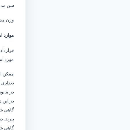
سن مدد
وزن مد
موارد اس
قرارداد
مورد است
ممکن اس
تعدادی آ
در مانو
در این 
گاهی شا
ببرند. د
گاهی شخ