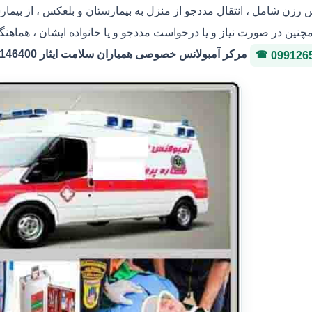
س رزن شامل ، انتقال مددجو از منزل به بیمارستان و بلعکس ، از بیما
مچنین در صورت نیاز و یا درخواست مددجو و یا خانواده ایشان ، هماهنگ
مرکر آمبولانس خصوصی همیاران سلامت ایثار 36146400 شماره پروانه 3-323036
099126