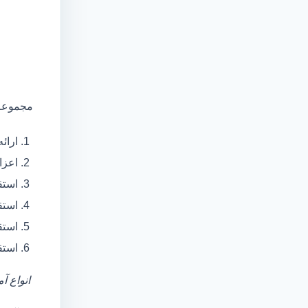
مجموعه 
ارائ
اعزام آمبولانس
استق
استق
استق
استق
انواع آ