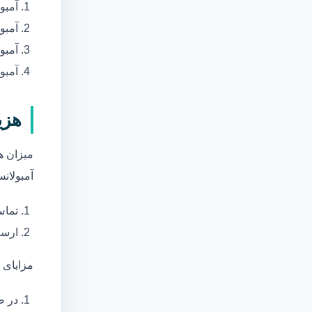
آمبو
آمبو
آمبول
آمبو
هزی
میزان ه
آمبولانس
تماس
ارسا
مزایای 
در ص