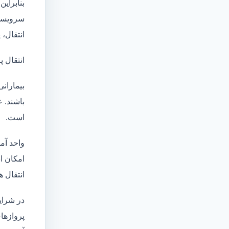
بنابراین
سرویسها
انتقال،
انتقال پ
بیماران
باشند. 
است.
واحد آم
امکان انتقال بی
انتقال ه
در شرای
پروازها