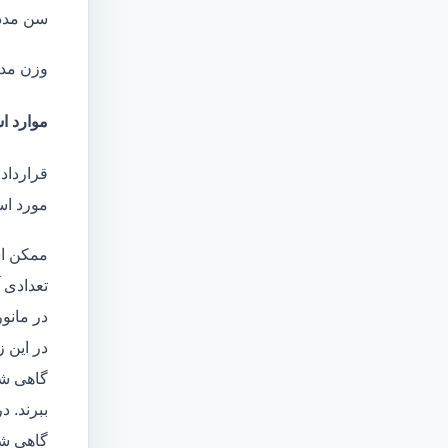
سن مدد
وزن مد
موارد اس
قرارداد 
مورد است
ممکن اس
تعدادی آ
در مانو
در این 
گاهی شا
ببرند. د
گاهی شخ