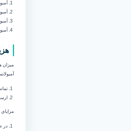
آمبو
آمبو
آمبول
آمبو
هزی
میزان ه
آمبولانس
تماس
ارسا
مزایای 
در ص