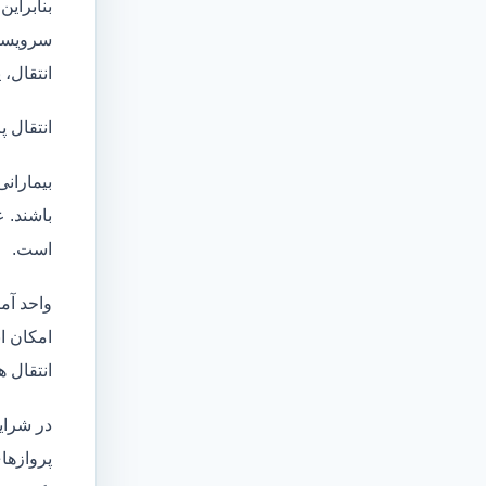
بنابراین
سرویسها
انتقال،
انتقال پ
بیماران
باشند. 
است.
واحد آم
امکان انتقال بی
انتقال ه
در شرای
پروازهای