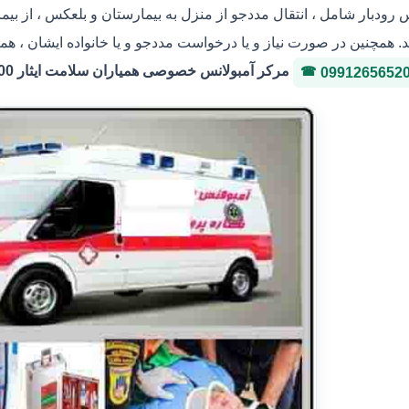
س رودبار شامل ، انتقال مددجو از منزل به بیمارستان و بلعکس ، از بی
. همچنین در صورت نیاز و یا درخواست مددجو و یا خانواده ایشان ، هما
مرکر آمبولانس خصوصی همیاران سلامت ایثار 36146400 شماره پروانه 3-323036
0991265652