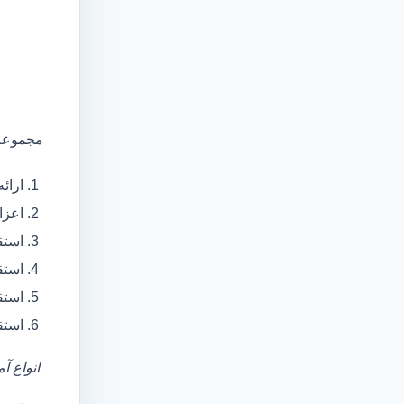
مجموعه 
ارائ
اعزام آمبولانس
استق
استق
استق
استق
انواع آ