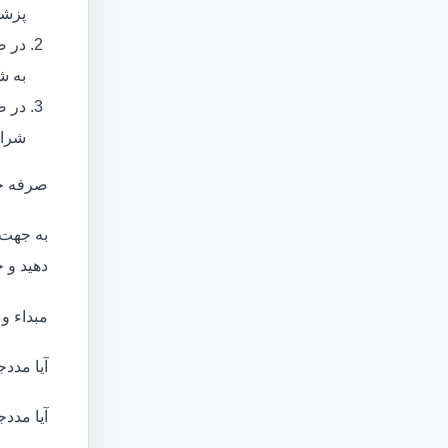
پزشک
در ص
به ش
در ص
شرای
صرفه ج
به جهت 
دهید و ج
مبداء و
آیا مددج
آیا مددج