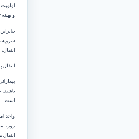
اولویت 
و بهینه
بنابراین
سرویسها
انتقال،
انتقال پ
بیماران
باشند. 
است.
واحد آم
روز، امکان انت
انتقال ه