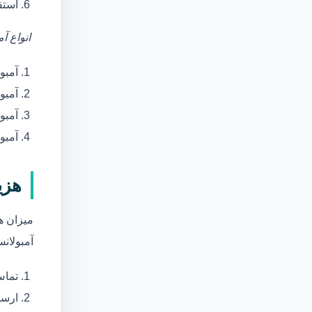
استق
انواع آ
آمبو
آمبو
آمبول
آمبو
هزی
میزان ه
آمبولانس
تماس
ارسا