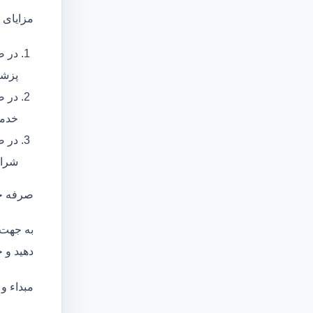
مزایای 
در ص
پزشک
در ص
خدما
در ص
شرای
صرفه ج
به جهت 
دهید و ج
مبداء و