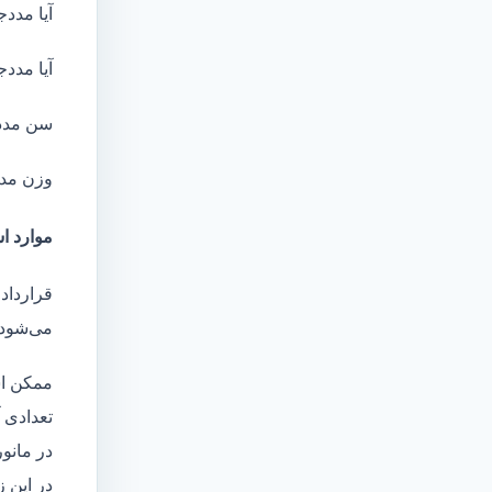
آیا مددج
آیا مددج
سن مدد
وزن مد
موارد ا
قرارداد
می‌شود 
ممکن اس
تعدادی آ
در مانو
در این 