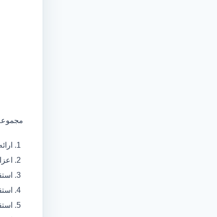
مجموعه 
ارائ
اعزام آمبولانس
استق
استق
استق