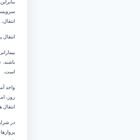
بنابراین
سرویسها
انتقال،
انتقال پ
بیماران
باشند. 
است.
واحد آم
روز، امکان انت
انتقال ه
در شرای
پروازهای