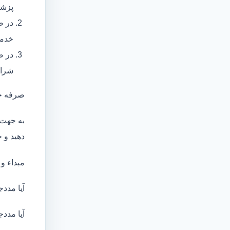
پزشک
در ص
خدما
در ص
شرای
صرفه ج
به جهت 
دهید و ج
مبداء و
آیا مددج
آیا مددج