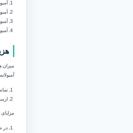
آمبو
آمبو
آمبول
آمبو
هزی
میزان ه
آمبولانس
تماس
ارسا
مزایای 
در ص