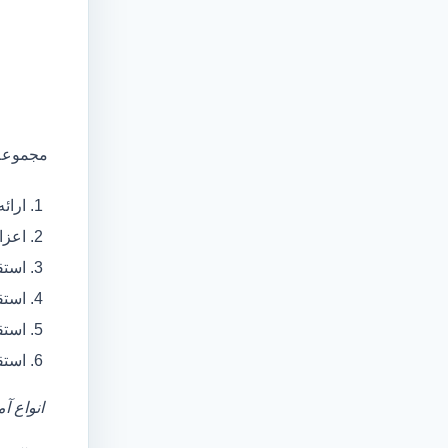
مجموعه 
ارائ
اعزام آمبولانس
استق
استق
استق
استق
انواع آ