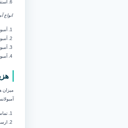
استق
انواع آ
آمبو
آمبو
آمبول
آمبو
هزی
میزان ه
آمبولانس
تماس
ارسا