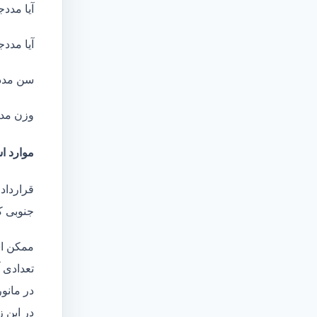
آیا مددج
آیا مددج
سن مدد
وزن مد
موارد ا
قرارداد
جنوبی ک
ممکن اس
تعدادی آ
در مانو
در این 