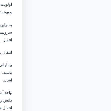
اولویت 
و بهینه
بنابراین
سرویسها
انتقال،
انتقال پ
بیماران
باشند. 
است.
واحد آم
دانش روز، امک
انتقال ه