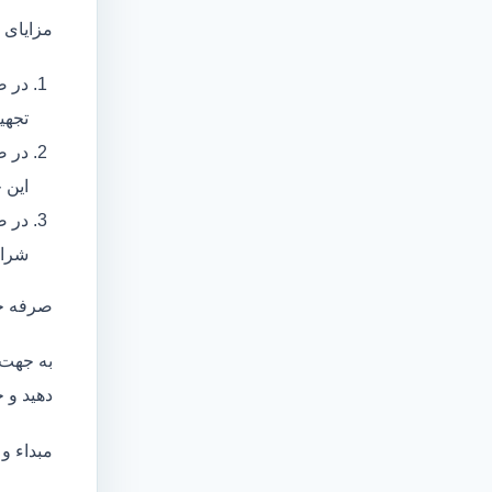
مزایای 
در ص
تجهی
در ص
این 
در ص
شرای
صرفه ج
به جهت 
دهید و ج
مبداء و