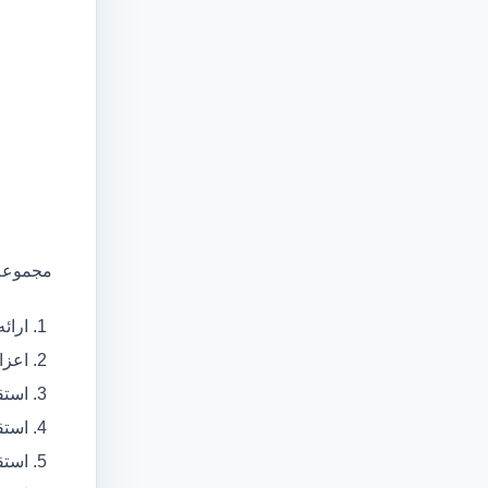
مجموعه 
ارائ
اعزام آمبولانس
استق
استق
استق