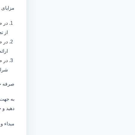
مزایای 
در ص
از ت
در ص
ارائ
در ص
شرای
صرفه ج
به جهت 
دهید و ج
مبداء و