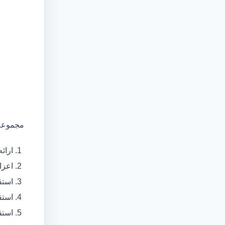
مجموعه 
ارائ
اعزام آمبولانس
استق
استق
استق