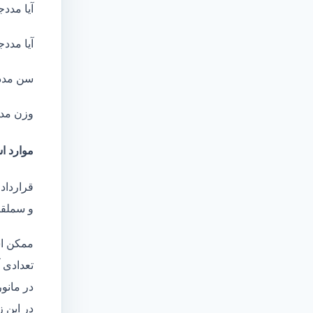
آیا مددج
آیا مددج
سن مدد
وزن مد
موارد اس
قرارداد 
و سملقا
ممکن اس
تعدادی آ
در مانو
در این 