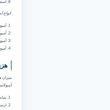
استق
انواع آ
آمبو
آمبو
آمبول
آمبو
هزی
میزان ه
آمبولانس
تماس
ارسا