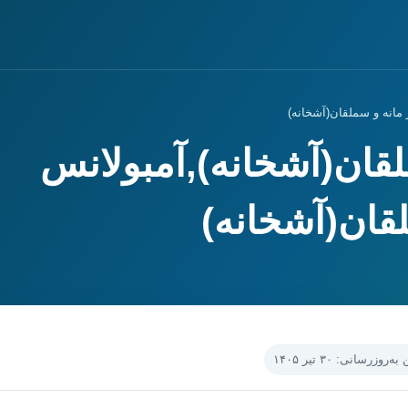
مانه و سملقان(آشخانه)
لقان(آشخانه),آمبولانس
ان(آشخانه)
‌روزرسانی: ۳۰ تیر ۱۴۰۵