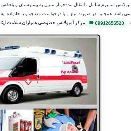
مبولانس سمیرم شامل ، انتقال مددجو از منزل به بیمارستان و بلعکس ، 
ی باشد. همچنین در صورت نیاز و یا درخواست مددجو و یا خانواده ایشا
د.
مرکر آمبولانس خصوصی همیاران سلامت ایثار 36146400 شماره پروانه 3-3036
09912656520