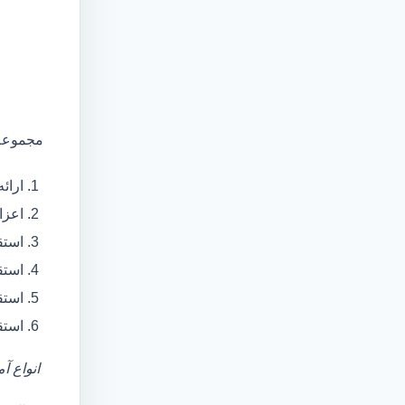
مجموعه 
ارائ
اعزام آمبولانس
استق
استق
استق
استق
انواع آ