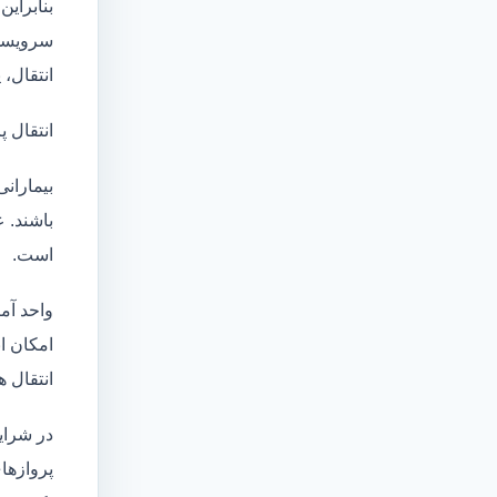
بنابراین
سرویسها
انتقال،
انتقال پ
بیماران
باشند. 
است.
واحد آم
امکان انتقال بی
انتقال ه
در شرای
پروازها