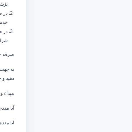
پزشک
در ص
خدما
در ص
شرای
صرفه ج
به جهت 
دهید و ج
مبداء و
آیا مددج
آیا مددج