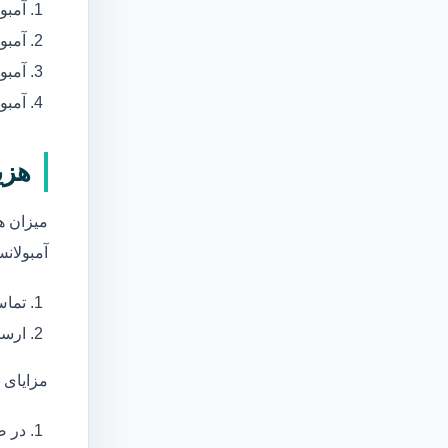
آمبو
آمبو
آمبول
آمبو
هزی
میزان ه
آمبولانس
تماس
ارسا
مزایای 
در ص