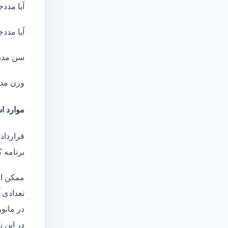
آیا مددج
آیا مددج
سن مدد
وزن مد
موارد اس
قرارداد
برنامه ک
ممکن اس
تعدادی آ
در مانو
در این 