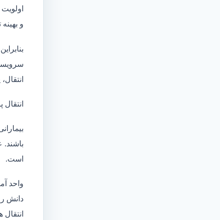
اولویت 
و بهینه
بنابراین
سرویسها
انتقال،
انتقال پ
بیماران
باشند. 
است.
واحد آم
دانش روز، امک
انتقال ه