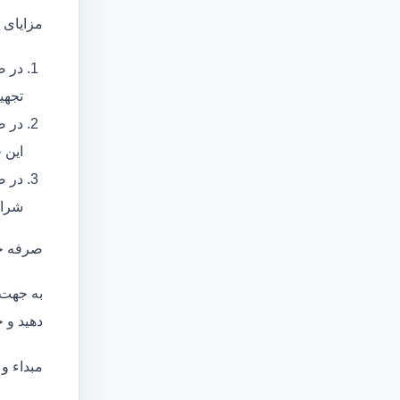
مزایای 
در ص
تجهی
در ص
این 
در ص
شرای
صرفه ج
به جهت 
دهید و ج
مبداء و