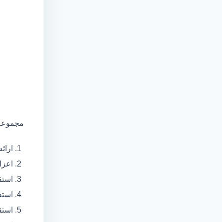
مجموعه 
ارائ
اعزام آمبولانس
استق
استق
استق