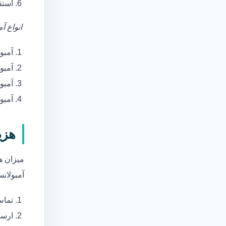
استق
انواع آ
آمبو
آمبو
آمبول
آمبو
هزی
میزان ه
آمبولانس
تماس
ارسا