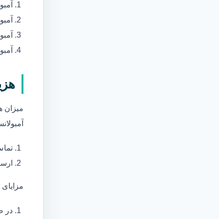
آمبو
آمبو
آمبول
آمبو
هزی
میزان ه
آمبولانس
تماس
ارسا
مزایای 
در ص