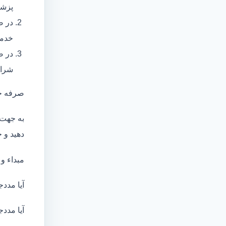
پزشک
در ص
خدما
در ص
شرای
صرفه ج
به جهت 
دهید و ج
مبداء و
آیا مددج
آیا مددج