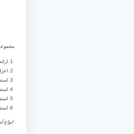
مجموعه 
ارائ
اعزام آمبولانس
استق
استق
استق
استق
انواع آ