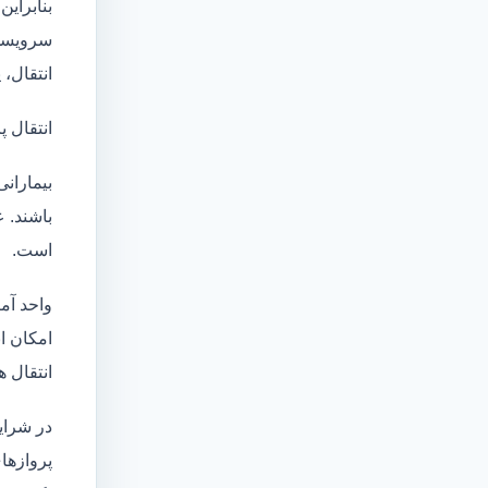
بنابراین
سرویسها
انتقال،
انتقال پ
بیماران
باشند. 
است.
واحد آم
امکان انتقال بی
انتقال ه
در شرای
پروازها