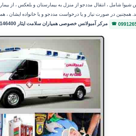
س شیوا شامل ، انتقال مددجو از منزل به بیمارستان و بلعکس ، از بیما
. همچنین در صورت نیاز و یا درخواست مددجو و یا خانواده ایشان ، هما
مرکر آمبولانس خصوصی همیاران سلامت ایثار 36146400 شماره پروانه 3-323036
099126