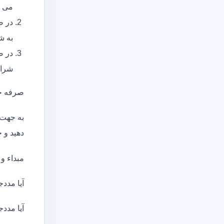
می ب
در ص
به ش
در ص
شرای
صرفه ج
به جهت 
دهید و ج
مبداء و
آیا مددج
آیا مددج