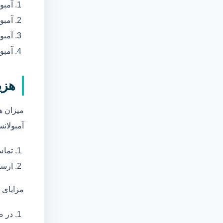
آمبو
آمبو
آمبول
آمبو
هزی
میزان ه
آمبولانس
تماس
ارسا
مزایای 
در ص