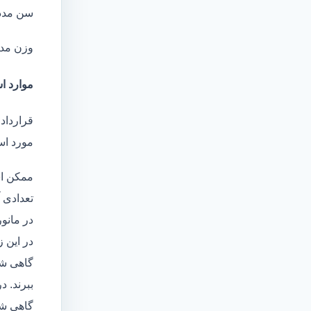
سن مدد
وزن مد
موارد اس
قرارداد 
مورد است
ممکن اس
تعدادی آ
در مانو
در این 
گاهی شا
ببرند. د
گاهی شخ