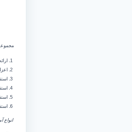
مجموعه 
ارائ
اعزام آمبولانس
استق
استق
استق
استق
انواع آ