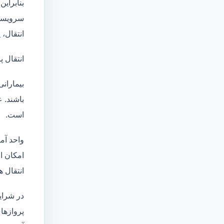
بنابراین
سرویسها
انتقال،
انتقال پ
بیماران
باشند. 
است.
واحد آم
امکان انتقال بی
انتقال ه
در شرای
پروازهای