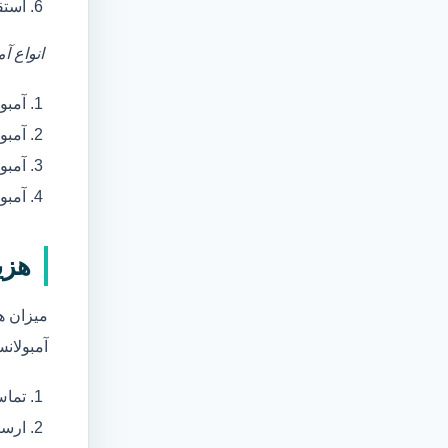
استق
انواع آ
آمبو
آمبو
آمبول
آمبو
هزی
میزان ه
آمبولانس
تماس
ارسا