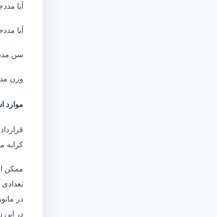
آیا مددج
آیا مددج
سن مدد
وزن مد
موارد ا
قرارداد
کرایه م
ممکن اس
تعدادی آ
در مانو
در این 