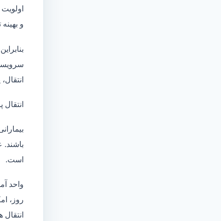
اولویت 
و بهینه
بنابراین
سرویسها
انتقال،
انتقال پ
بیماران
باشند. 
است.
واحد آم
روز، امکان انت
انتقال ه