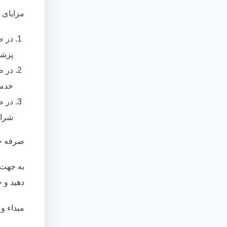
مزایای 
در ص
پزشک
در ص
خدما
در ص
شرای
صرفه ج
به جهت 
دهید و ج
مبداء و