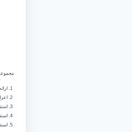
مجموعه 
ارائ
اعزام آمبولانس
استق
استق
استق