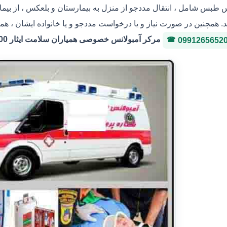
س طبس شامل ، انتقال مددجو از منزل به بیمارستان و بلعکس ، از بیم
. همچنین در صورت نیاز و یا درخواست مددجو و یا خانواده ایشان ، هم
مرکر آمبولانس خصوصی همیاران سلامت ایثار 36146400 شماره پروانه 3-323036
0991265652