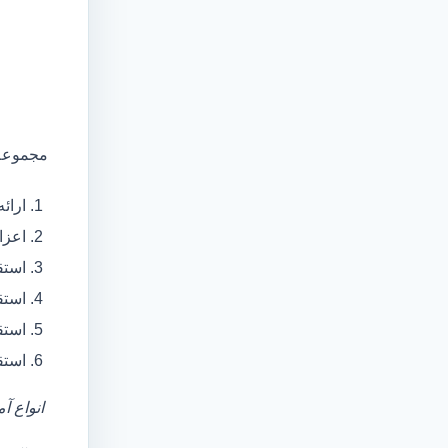
مجموعه 
ارائ
اعزام آمبولانس
استق
استق
استق
استق
انواع آ