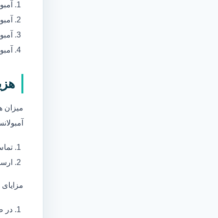
آمبو
آمبو
آمبول
آمبو
هزی
میزان ه
آمبولانس
تماس
ارسا
مزایای 
در ص