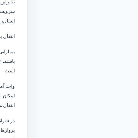
بنابراین
سرویسها
انتقال،
انتقال پ
بیماران
باشند. 
است.
واحد آم
امکان انتقال بی
انتقال ه
در شرای
پروازها