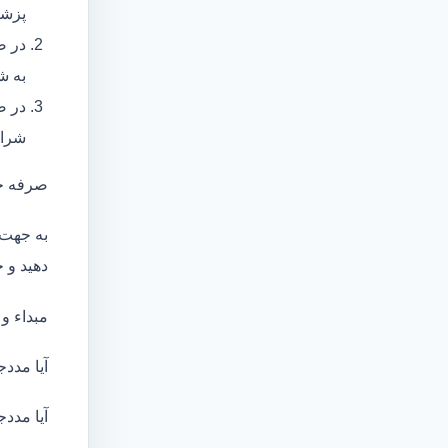
پزشک
در ص
به ش
در ص
شرای
صرفه ج
به جهت 
دهید و ج
مبداء و
آیا مددج
آیا مددج