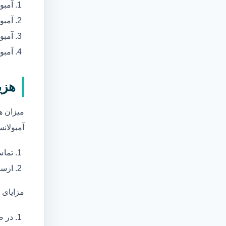
آمبو
آمبو
آمبول
آمبو
هزی
میزان ه
آمبولانس
تماس
ارسا
مزایای 
در ص