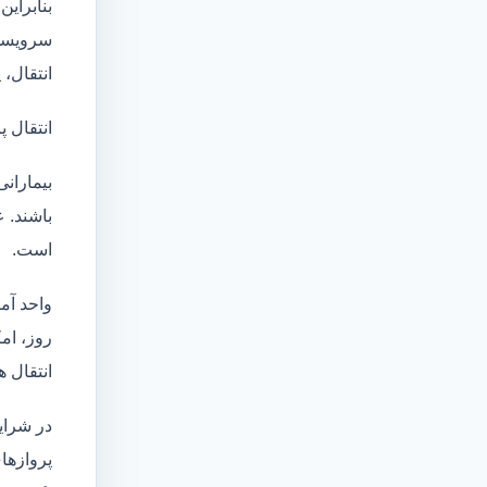
بنابراین
سرویسها
انتقال،
انتقال پ
بیماران
باشند. 
است.
واحد آم
روز، امکان انت
انتقال ه
در شرای
پروازهای