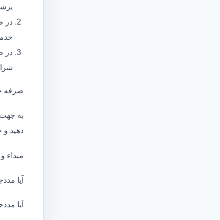
پزشک
در ص
خدما
در ص
شرای
صرفه ج
به جهت 
دهید و ج
مبداء و
آیا مددج
آیا مددج