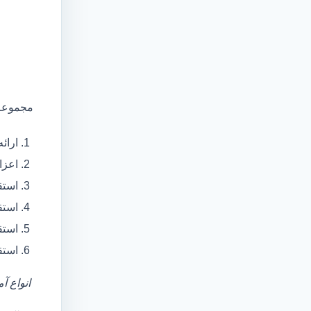
مجموعه 
ارائ
اعزام آمبولانس
استق
استق
استق
استق
انواع آ