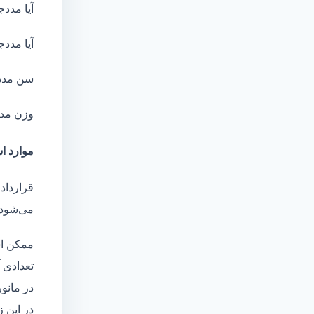
آیا مددج
آیا مددج
سن مدد
وزن مد
موارد اس
قرارداد
می‌شود 
ممکن اس
تعدادی آ
در مانو
در این 