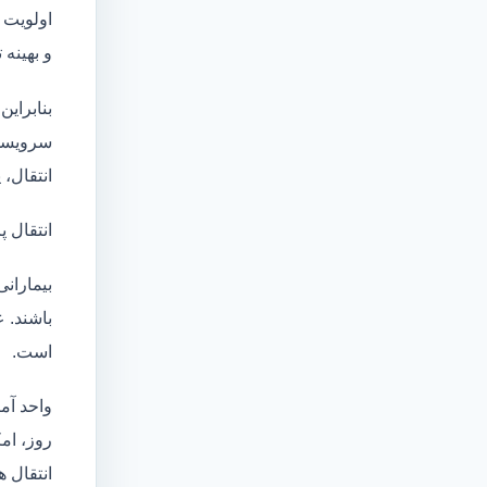
اولویت 
و بهینه
بنابراین
سرویسها
انتقال،
انتقال پ
بیماران
باشند. 
است.
واحد آم
روز، امکان انت
انتقال ه