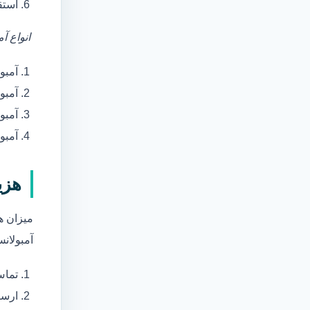
استق
انواع آ
آمبو
آمبو
آمبول
آمبو
هزی
میزان ه
آمبولانس
تماس
ارسا