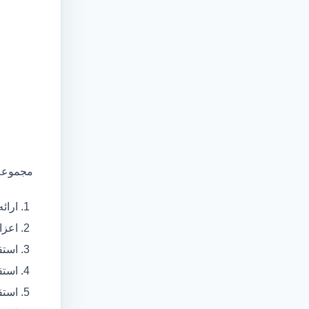
مجموعه 
ارائ
اعزام آمبولانس
استق
استق
استق