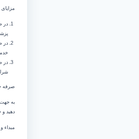
مزایای 
در ص
پزشک
در ص
خدما
در ص
شرای
صرفه ج
به جهت 
دهید و ج
مبداء و