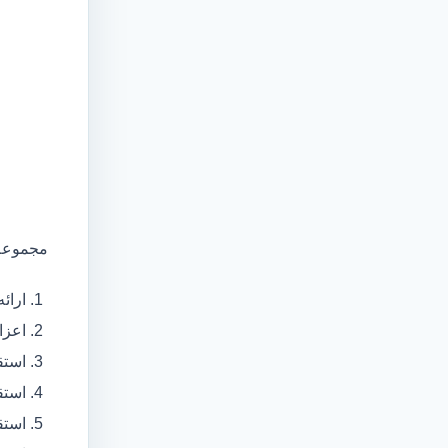
مجموعه 
ارائ
اعزام آمبولانس
استق
استق
استق