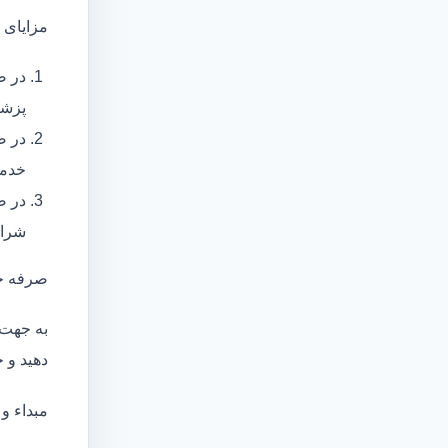
مزایای 
در ص
پزشک
در ص
خدما
در ص
شرای
صرفه ج
به جهت 
دهید و ج
مبداء و