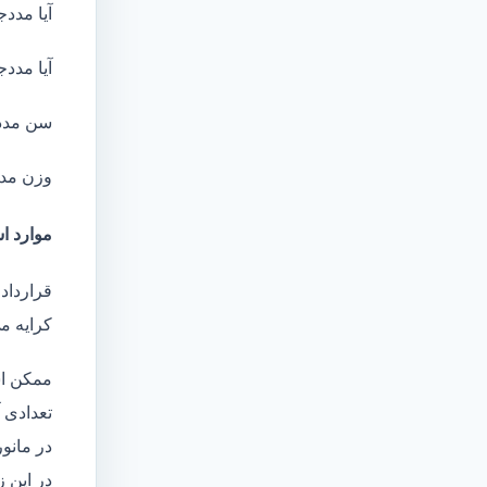
آیا مددج
آیا مددج
سن مدد
وزن مد
موارد ا
قرارداد
کرایه م
ممکن اس
تعدادی آ
در مانو
در این 