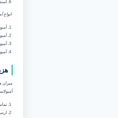
استق
انواع آ
آمبو
آمبو
آمبول
آمبو
هزی
میزان ه
آمبولانس
تماس
ارسا