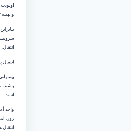
اولویت 
و بهینه
بنابراین
سرویسها
انتقال،
انتقال پ
بیماران
باشند. 
است.
واحد آم
روز، امکان انت
انتقال ه