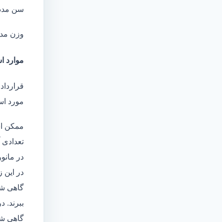
سن مدد
وزن مد
موارد اس
قرارداد 
مورد است
ممکن اس
تعدادی آ
در مانو
در این 
گاهی شا
ببرند. د
گاهی شخ