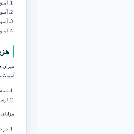
آمبو
آمبو
آمبول
آمبو
هزی
میزان ه
آمبولانس
تماس
ارسا
مزایای 
در ص