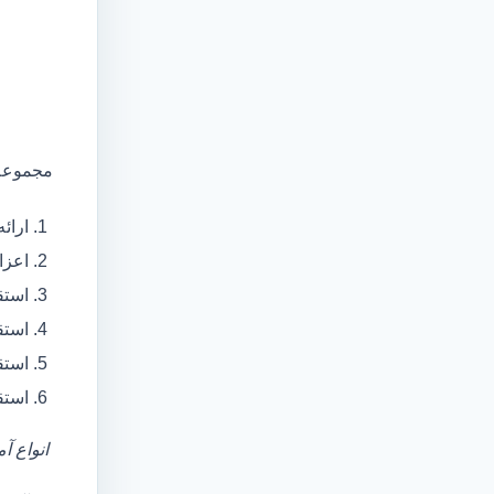
مجموعه 
ارائ
اعزام آمبولانس
استق
استق
استق
استق
انواع آ