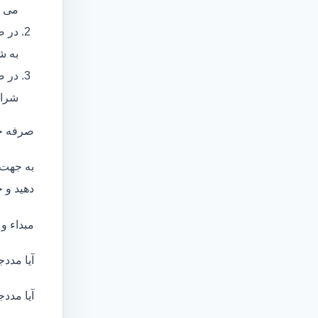
می ب
در ص
به ش
در ص
شرای
صرفه ج
به جهت 
دهید و ج
مبداء و
آیا مددج
آیا مددج