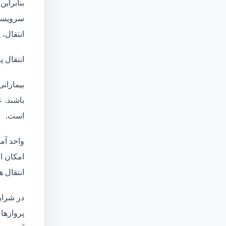
بنابراین
سرویسها
انتقال،
انتقال پ
بیماران
باشند. 
است.
واحد آم
امکان انتقال بی
انتقال ه
در شرای
پروازهای