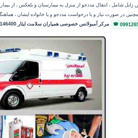
س زابل شامل ، انتقال مددجو از منزل به بیمارستان و بلعکس ، از بیم
مچنین در صورت نیاز و یا درخواست مددجو و یا خانواده ایشان ، هماهنگی
مرکر آمبولانس خصوصی همیاران سلامت ایثار 36146400 شماره پروانه 3-323036
099126