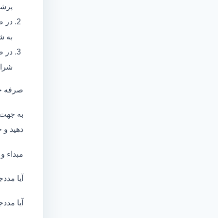
پزشک
در ص
به ش
در ص
شرای
صرفه ج
به جهت 
دهید و ج
مبداء و
آیا مددج
آیا مددج