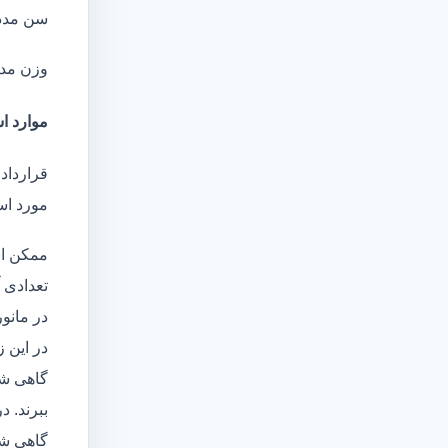
سن مدد
وزن مد
موارد اس
قرارداد
مورد است
ممکن اس
تعدادی آ
در مانو
در این 
گاهی شا
ببرند. د
گاهی شخ