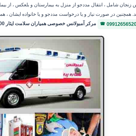
س زنجان شامل ، انتقال مددجو از منزل به بیمارستان و بلعکس ، از بی
. همچنین در صورت نیاز و یا درخواست مددجو و یا خانواده ایشان ، هما
مرکر آمبولانس خصوصی همیاران سلامت ایثار 36146400 شماره پروانه 3-323036
0991265652