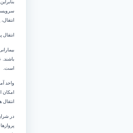
بنابراین
سرویسها
انتقال،
انتقال پ
بیماران
باشند. 
است.
واحد آم
امکان انتقال بی
انتقال ه
در شرای
پروازهای