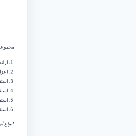
مجموعه 
ارائ
اعزام آمبولانس
استق
استق
استق
استق
انواع آ