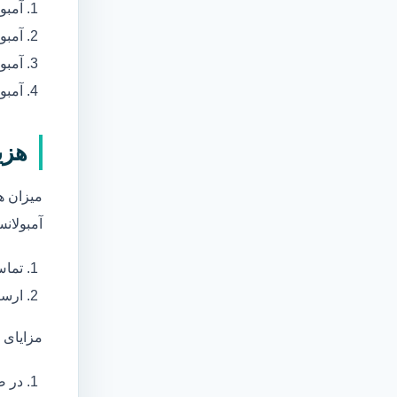
آمبو
آمبو
آمبول
آمبو
هزی
میزان ه
آمبولانس
تماس
ارسا
مزایای 
در ص